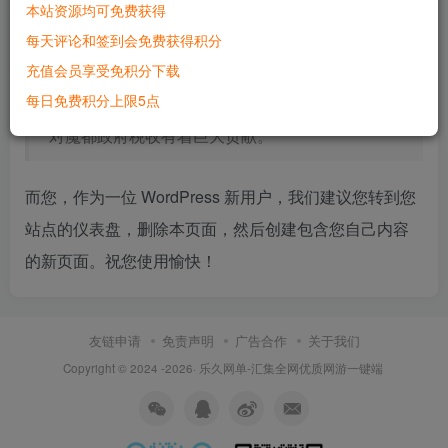
本站资源均可免费获得
……或这个：
每天评论和签到会免费获得积分
充值会员享受免积分下载
XYZ Doohickey 公司成立于 1971 年，自从建立以
来，我们一直向社会贡献着优秀 doohickies。我们
每日免费积分上限5点
的公司总部位于天朝魔都，有着超过两千名员工，
对魔都政府税收有着巨大贡献。
而您，作为一位 WordPress 新用户，我们建议您转到您
站点的仪表盘，删除本页面，然后创建包含您自己内容
的新页面。祝您使用愉快！
友链申请
免责声明
广告合作
关于我们
Copyright © 2024 -2026·
乐久网单-汇集全网优质网游一键端