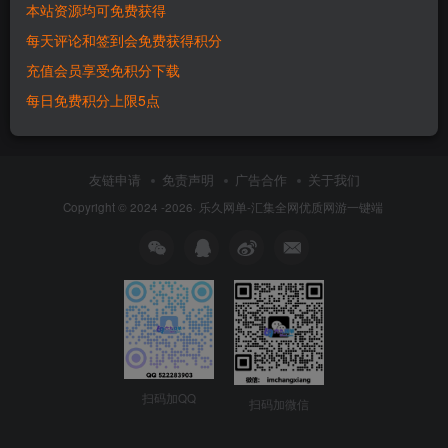
本站资源均可免费获得
凡人修仙传2三网H5单机版 一
每天评论和签到会免费获得积分
键端+GM管理后台+全套数据
表+视频教程 完美整合
充值会员享受免积分下载
付费资源
500
手游
每日免费积分上限5点
2个月前
9462
友链申请
免责声明
广告合作
关于我们
Copyright © 2024 -2026·
乐久网单-汇集全网优质网游一键端
扫码加QQ
扫码加微信