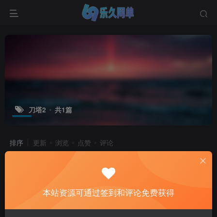
刀塔2
共1篇
排序
更新
浏览
点赞
评论
本站资源可通过签到和评论免费获得