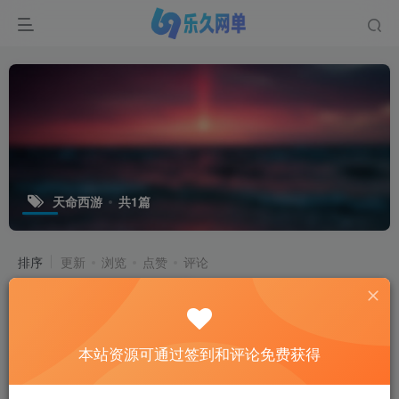
天命西游
共1篇
排序
更新
浏览
点赞
评论
本站资源可通过签到和评论免费获得