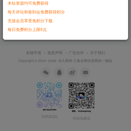
本站资源均可免费获得
天命西游单机版菩提修罗新职
每天评论和签到会免费获得积分
业修复剧情完整商城VM一键稀
有端
充值会员享受免积分下载
付费资源
500
端游
每日免费积分上限5点
2个月前
7755
友链申请
免责声明
广告合作
关于我们
Copyright © 2024 -2026·
乐久网单-汇集全网优质网游一键端
扫码加QQ
扫码加微信