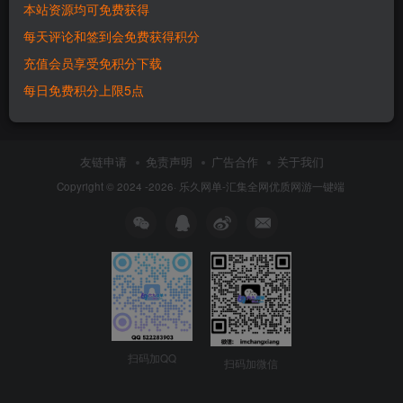
本站资源均可免费获得
六九网单天龙八部手游单机版
每天评论和签到会免费获得积分
荣耀版新职业鬼谷武当VM一键
端GM后台刷元宝
充值会员享受免积分下载
付费资源
500
手游
每日免费积分上限5点
2个月前
8610
友链申请
免责声明
广告合作
关于我们
Copyright © 2024 -2026·
乐久网单-汇集全网优质网游一键端
扫码加QQ
扫码加微信