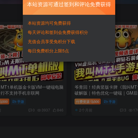
本站资源可通过签到和评论免费获得
本站资源均可免费获得
每天评论和签到会免费获得积分
充值会员享受免积分下载
每日免费积分上限5点
MT1单机版金卡版VM一键端电脑
爷青回！经典竖版卡牌《我叫MT
运行不支持手机非联网
破解版｜特色优化一键端｜GM后
锁
500
手游
付费资源
500
手游
前
2个月前
0
3937
846
3
17