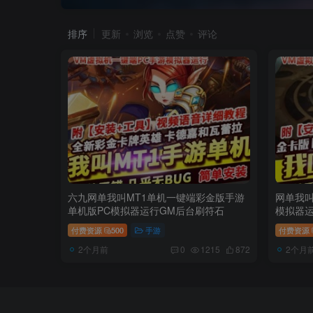
排序
更新
浏览
点赞
评论
六九网单我叫MT1单机一键端彩金版手游
网单我叫
单机版PC模拟器运行GM后台刷符石
模拟器
付费资源
500
手游
付费资源
2个月前
2个月
0
1215
872