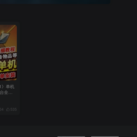
1》单机
台全解
64
535