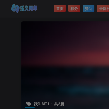
首页
积分
赞助
全网
我叫MT1
共3篇