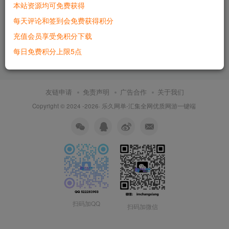
本站资源均可免费获得
六九网单新剑侠世界2网游单
每天评论和签到会免费获得积分
机版完整任务商城GM刷金钱
等级装备物品
充值会员享受免积分下载
付费资源
500
端游
每日免费积分上限5点
2个月前
3287
友链申请
免责声明
广告合作
关于我们
Copyright © 2024 -2026·
乐久网单-汇集全网优质网游一键端
扫码加QQ
扫码加微信