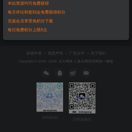
本站资源均可免费获得
新石器时代怀旧H5单机版 定
每天评论和签到会免费获得积分
制内购+GM后台无限刷资源 一
键端精品
充值会员享受免积分下载
付费资源
500
手游
每日免费积分上限5点
2个月前
1103
友链申请
免责声明
广告合作
关于我们
Copyright © 2024 -2026·
乐久网单-汇集全网优质网游一键端
扫码加QQ
扫码加微信