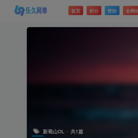
首页
积分
赞助
全网
新蜀山OL
共1篇