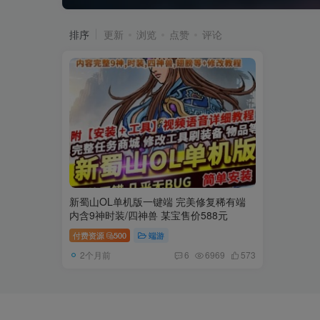
排序
更新
浏览
点赞
评论
新蜀山OL单机版一键端 完美修复稀有端
内含9神时装/四神兽 某宝售价588元
付费资源
500
端游
2个月前
6
6969
573