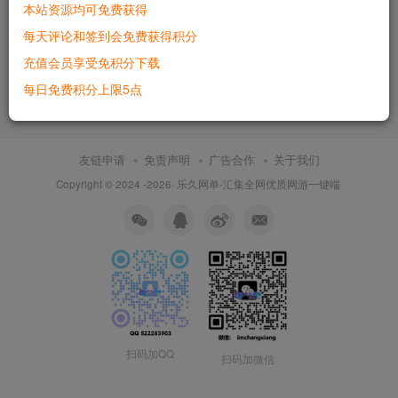
本站资源均可免费获得
星辰奇缘之比兔奇缘Q萌回合
六九网单星辰奇缘手游单机版
每天评论和签到会免费获得积分
手游单机版 亲测一键端+GM后
稀有完整VM一键服务端GM网
台 完美整合
单无限金币钻石
充值会员享受免积分下载
付费资源
500
手游
付费资源
500
手游
每日免费积分上限5点
2个月前
2个月前
6009
2284
友链申请
免责声明
广告合作
关于我们
Copyright © 2024 -2026·
乐久网单-汇集全网优质网游一键端
扫码加QQ
扫码加微信