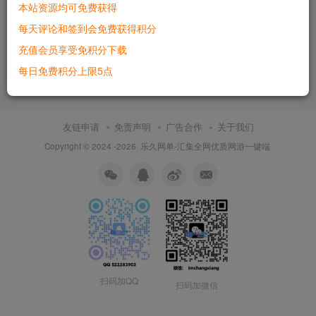
本站资源均可免费获得
春秋Q传单机版经典Q版端游
每天评论和签到会免费获得积分
一键端GM网单完美版+微变版
充值会员享受免积分下载
付费资源
500
端游
每日免费积分上限5点
2个月前
102
友链申请
免责声明
广告合作
关于我们
Copyright © 2024 -2026·
乐久网单-汇集全网优质网游一键端
扫码加QQ
扫码加微信