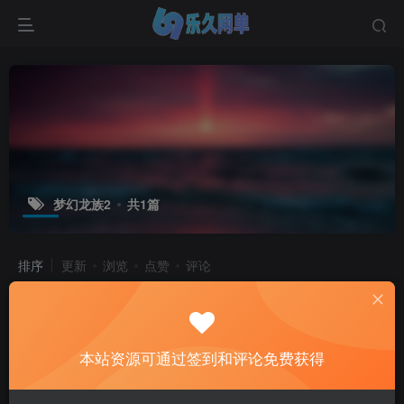
梦幻龙族2
共1篇
排序
更新
浏览
点赞
评论
本站资源可通过签到和评论免费获得