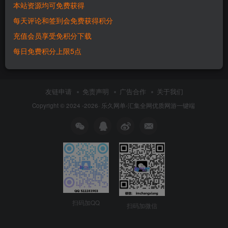
本站资源均可免费获得
梦幻龙族2单机版全新沙漠端4
每天评论和签到会免费获得积分
大陆稀有完整一键端带GM工
具
充值会员享受免积分下载
付费资源
500
端游
每日免费积分上限5点
2个月前
4581
友链申请
免责声明
广告合作
关于我们
Copyright © 2024 -2026·
乐久网单-汇集全网优质网游一键端
扫码加QQ
扫码加微信