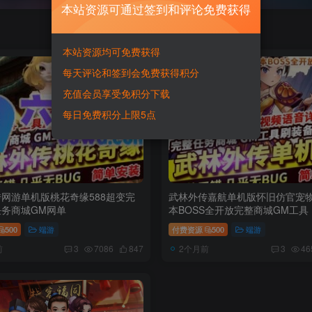
本站资源可通过签到和评论免费获得
本站资源均可免费获得
每天评论和签到会免费获得积分
充值会员享受免积分下载
每日免费积分上限5点
网游单机版桃花奇缘588超变完
武林外传嘉航单机版怀旧仿官宠
务商城GM网单
本BOSS全开放完整商城GM工具
500
端游
付费资源
500
端游
前
2个月前
3
7086
847
3
46