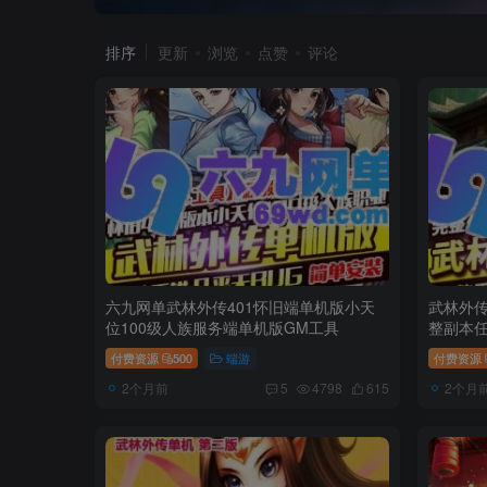
排序
更新
浏览
点赞
评论
六九网单武林外传401怀旧端单机版小天
武林外传
位100级人族服务端单机版GM工具
整副本任
付费资源
500
端游
付费资源
2个月前
2个月
5
4798
615