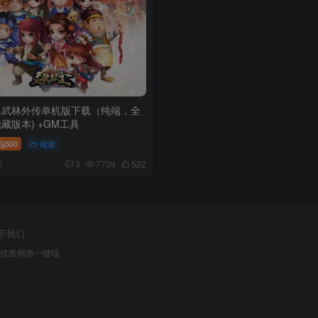
单武林外传单机版下载（纯端，全
藏版本) +GM工具
500
端游
前
3
7739
522
于我们
网优质网游一键端