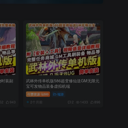
物时装副
武林外传单机版586超变修仙送GM无限元
宝可发物品装备虚拟机端
付费资源
500
端游
2个月前
52
943
2
1433
896