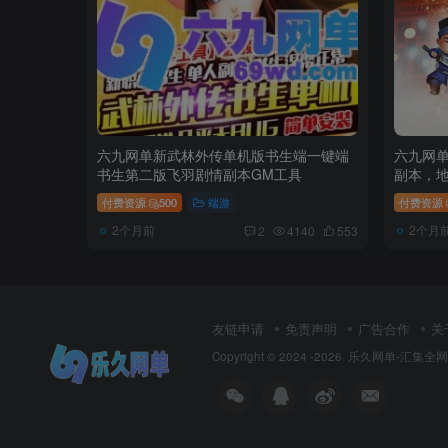
六九网单新武林外传单机版书生端一键端
六九网
书生第二版飞羽剧情副本GM工具
副本，地
付费资源
500
端游
付费资源
2个月前
2个月
2
4140
553
友链申请
免责声明
广告合作
关
Copyright © 2024 -2026·
乐久网单-汇集全