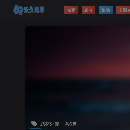
首页
积分
赞助
全网
武林外传
共6篇