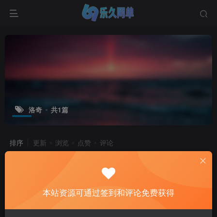
洛奇
共1篇
排序
更新
浏览
点赞
评论
本站资源可通过签到和评论免费获得