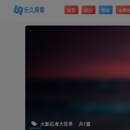
首页
积分
赞助
全网
火影忍者大世界
共1篇