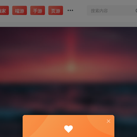
独家
端游
手游
页游