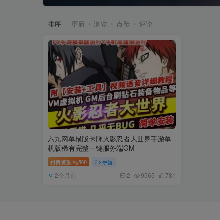
排序
更新
浏览
点赞
评论
六九网单横版卡牌火影忍者大世界手游单
机版稀有完整一键服务端GM
付费资源
500
手游
2个月前
2
9565
781