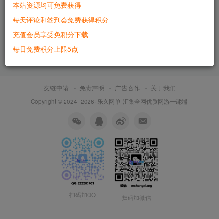
本站资源均可免费获得
六九网单逍瑶西游3单机版一
每天评论和签到会免费获得积分
键端稀有网单龙族PC模拟器运
行GM工具刷元宝
充值会员享受免积分下载
付费资源
500
手游
每日免费积分上限5点
2个月前
5628
友链申请
免责声明
广告合作
关于我们
Copyright © 2024 -2026·
乐久网单-汇集全网优质网游一键端
扫码加QQ
扫码加微信