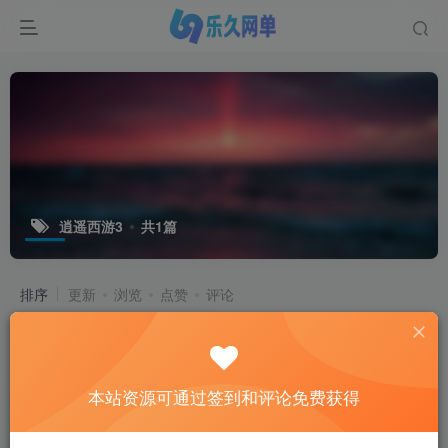
逍遥西游3
共1篇
排序
更新
浏览
点赞
评论
本站资源可通过签到和评论免费获得