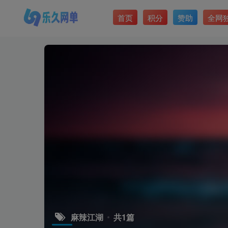
首页
积分
赞助
全网
麻辣江湖
共1篇