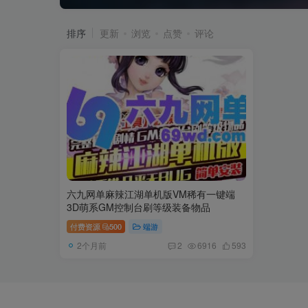
排序
更新
浏览
点赞
评论
六九网单麻辣江湖单机版VM稀有一键端
3D萌系GM控制台刷等级装备物品
付费资源
500
端游
2个月前
2
6916
593