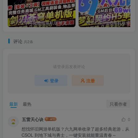
剑刃苍穹网页游戏单机版神龙攻速版高倍爆率类天龙八部页游
评论
共2条
请登录后发表评论
登录
注册
只看作者
最新
最热
五雷天心诀
0
想找怀旧网游单机版？六九网单收录了超多经典老游，从 
CSOL 到地下城与勇士，一键安装就能重温青春～