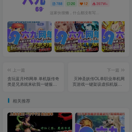
788
20
12
397W+
这家伙很懒，什么都没有写...
梦幻西游单机版红尘西游2微变独家打造龙魂抽奖令牌四象神兽
DNF地下城与勇士单机版110级神话版4.0全主线任务龙之庭院机械七战神实验室
上一篇
下一篇
贪玩蓝月H5网单 单机版传奇
灭神圣妖传OL单职业单机网
类是兄弟就来砍我一键服务
页游戏一键架设虚拟机版GM
端GM后台
后台
相关推荐