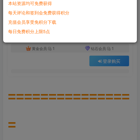
本站资源均可免费获得
付费资源
已售 5318
每天评论和签到会免费获得积分
剑刃苍穹网页游戏单机版神龙攻速版高倍爆率类天龙八部页游
充值会员享受免积分下载
此内容为付费资源，请付费后查看
500
每日免费积分上限5点
积分
1
1
黄金会员
钻石会员
登录购买
===============
=