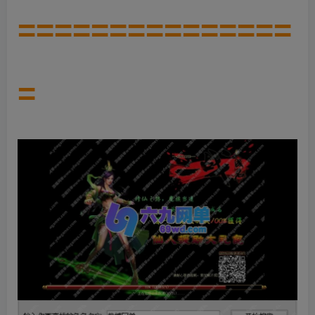
===============
=