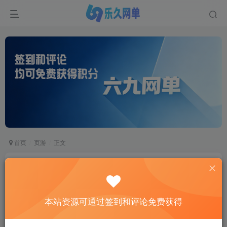
首页
页游
正文
剑刃苍穹网页游戏单机版神龙攻速版高倍爆率类天
龙八部页游
六九网单
本站资源可通过签到和评论免费获得
关注
私信
2个月前更新
2
1.1W+
560