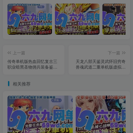
梦幻西游单机版红尘西游2微变独家打造龙魂抽奖令牌四象神兽
七龙珠ol单机版超赛完整主线完整汉化商城附魔洗炼技能补丁GM
上一篇
下一篇
传奇单机版热血回忆复古三
天龙八部天鉴灵武怀旧穷奇
职业暗黑圣物佣兵装备鉴定
兽魂武道二重单机版虚拟机
宠物GEE离线
一键端
相关推荐