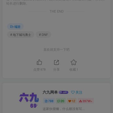
站长进行删除。
THE END
端游
# 地下城与勇士
# DNF
喜欢就支持一下吧
点赞
978
分享
收藏
1
六九网单
关注
788
20
12
397W+
这家伙很懒，什么都没有写...