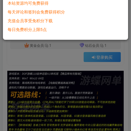
本站资源均可免费获得
付费资源
已售 2657
每天评论和签到会免费获得积分
DNF地下城与勇士单机版110级神话版4.0全主线任务龙之庭院机械七战神实验室
充值会员享受免积分下载
此内容为付费资源，请付费后查看
500
每日免费积分上限5点
积分
1
1
黄金会员
钻石会员
登录购买