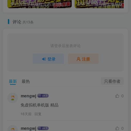
梦幻西游单机版红尘西游2微变独家打造龙魂抽奖令牌四象神兽
DNF地下城与勇士单机
评论
共13条
请登录后发表评论
登录
注册
只看作者
最新
最热
mengwj
0
免虚拟机单机版 精品
16天前
回复
mengwj
0