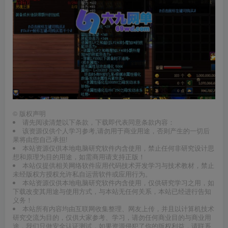
©
版权声明
请先阅读清楚以下条款，下载即代表同意条款内容：
该资源仅供个人学习参考,请勿用于商业用途，否则产生的一切后
果将由您自己承担!
本站资源仅供本地电脑研究软件内含使用，禁止任何非研究设计思
想和原理为目的用途，如需商用请支持正版！
本站仅提供相关网络软件应用代码技术开发学习与技术教材，禁止
未经版权方授权允许私自运营软件或应用行为。
本站资源仅供本地电脑研究软件内含使用，仅供研究学习之用，如
下载改变其用途与使用方式，与本站无任何关系，本站已经进行告知
义务！
本站所有内容均由互联网收集整理、网友上传，并且以计算机技术
研究交流为目的，仅供大家参考、学习，请勿任何商业目的与商业用
途，我们只做安全认证测试，如果资源侵犯了你的版权利益，请联系