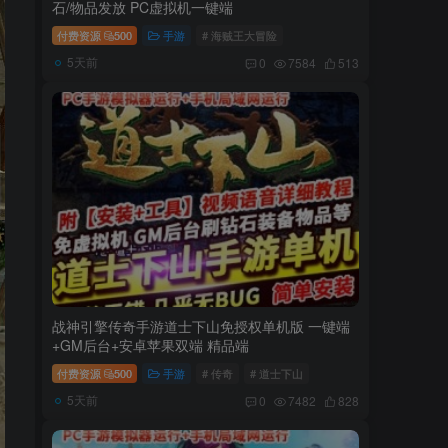
石/物品发放 PC虚拟机一键端
付费资源
500
手游
# 海贼王大冒险
5天前
0
7584
513
战神引擎传奇手游道士下山免授权单机版 一键端
+GM后台+安卓苹果双端 精品端
付费资源
500
手游
# 传奇
# 道士下山
5天前
0
7482
828