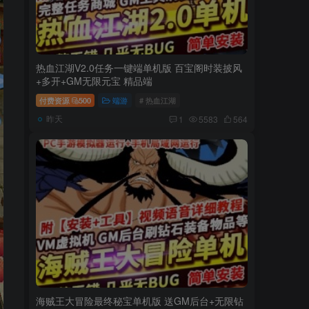
热血江湖V2.0任务一键端单机版 百宝阁时装披风
+多开+GM无限元宝 精品端
付费资源
500
端游
# 热血江湖
昨天
1
5583
564
海贼王大冒险最终秘宝单机版 送GM后台+无限钻