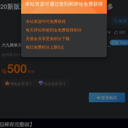
本站资源可通过签到和评论免费获得
20新版三生三世天龙玩法多样BOSS超多
关注
私信
本站资源均可免费获得
每天评论和签到会免费获得积分
10
9974
931
充值会员享受免积分下载
已售 1043
六九网单天龙八部单机版一键端2020新版三生三世天龙玩法多样BOSS超多
每日免费积分上限5点
此内容为付费资源，请付费后查看
500
积分
1
1
黄金会员
钻石会员
登录购买