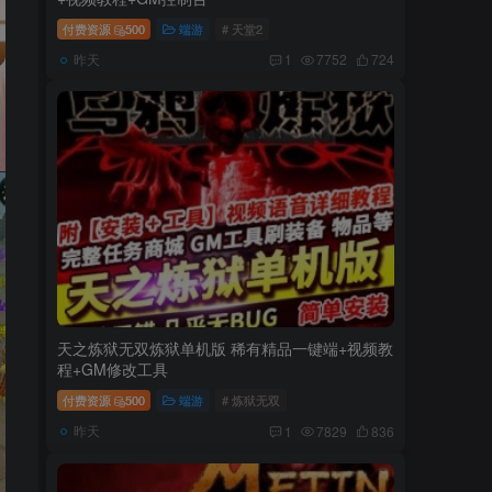
付费资源
500
端游
# 天堂2
昨天
1
7752
724
天之炼狱无双炼狱单机版 稀有精品一键端+视频教
程+GM修改工具
付费资源
500
端游
# 炼狱无双
昨天
1
7829
836