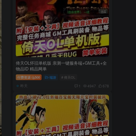
倚天OL怀旧单机版 亲测一键服务端+GM工具+全
物品ID 精品网单
付费资源
500
端游
# 倚天OL
昨天
1
4947
678