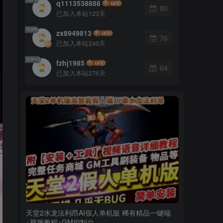
q1113538888
80
已加入本站123天
TOP9
zx8949813
76
已加入本站240天
TOP10
fzhj1985
64
已加入本站276天
天堂2水龙法利昂AI假人单机版 稀有精品一键端
+视频教程+GM控制台