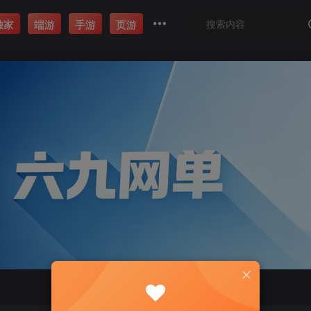
独家
端游
手游
页游