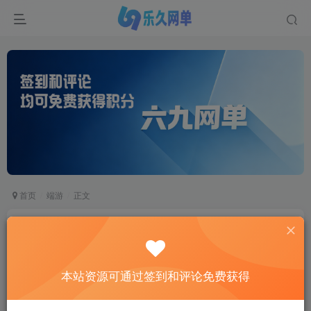
首页
端游
正文
天龙八部超变版：金戈无极2026 一键端+虚拟机
+GM工具 无限元宝畅玩
六九网单
本站资源可通过签到和评论免费获得
关注
私信
2个月前更新
2
9046
650