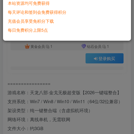
本站资源均可免费获得
付费资源
已售 3270
每天评论和签到会免费获得积分
天龙八部超变版：金戈无极2026 一键端+虚拟机+GM工具 无限元宝畅玩
充值会员享受免积分下载
此内容为付费资源，请付费后查看
500
每日免费积分上限5点
积分
1
1
黄金会员
钻石会员
登录购买
================
游戏名称：天龙八部·金戈无极超变版【2026一键端整合】
支持系统：Win7 / Win8 / Win10 / Win11（64位/32位兼容）
架设类型：纯一键整合端（含虚拟机环境）
网络环境：离线单机，无需联网
文件大小：约3GB