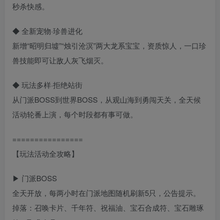
秒杀快感。
◆ 全新宠物·珍兽进化
新增“昭明归墟”“烛引沧溟”两大龙系宝宝，资质惊人，一口珍
兽技能即可让敌人灰飞烟灭。
◆ 玩法多样·拒绝站街
从门派BOSS到世界BOSS，从观山海到勇闯天关，全天候
活动轮番上演，每个时段都有事可做。
================
【玩法活动全攻略】
▶ 门派BOSS
全天开放，每两小时在门派地图随机刷新5只，公告提示。
掉落：召唤卡片、千年符、祝福油、宝石合成符、宝石雕琢