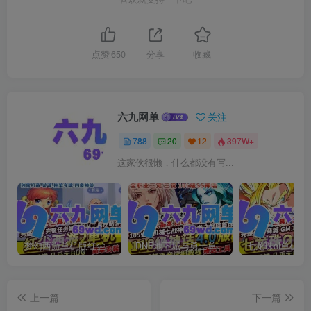
点赞
650
分享
收藏
六九网单
关注
788
20
12
397W+
这家伙很懒，什么都没有写...
梦幻西游单机版红尘西游2微变独家打造龙魂抽奖令牌四象神兽
DNF地下城与勇士单机版110级神话版4.0全主线任务龙之庭院机械七战神实验室
上一篇
下一篇