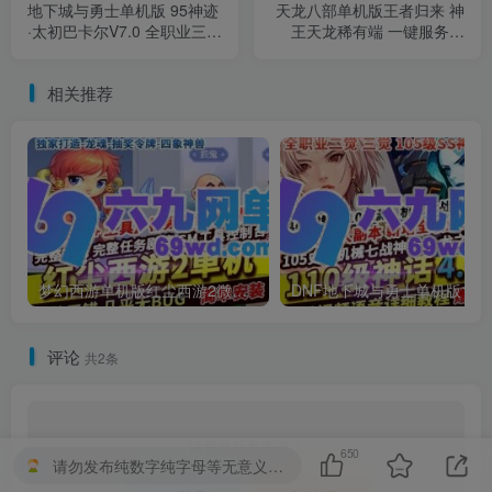
地下城与勇士单机版 95神迹
天龙八部单机版王者归来 神
·太初巴卡尔V7.0 全职业三觉
王天龙稀有端 一键服务端
16键宽屏GM工具版
+GM工具 全套完整版
相关推荐
梦幻西游单机版红尘西游2微变独家打造龙魂抽奖令牌四象神兽
DNF地下城与勇士单机
评论
共2条
请登录后发表评论
650
请勿发布纯数字纯字母等无意义的回复，否则将受到扣除积分、禁言、等处罚。