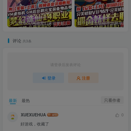
六九网单3D网游梦幻诛仙单机版14职业回合手游完整一键端GM刷元宝金钱物品
捉
评论
共3条
请登录后发表评论
登录
注册
只看作者
最新
最热
XUEXUEHUA
0
好游戏，收藏了