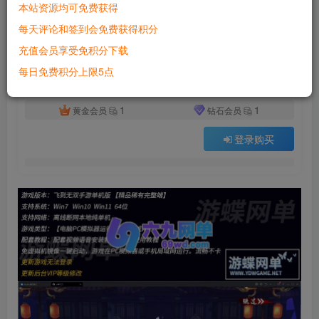
本站资源均可免费获得
付费资源
已售 7686
每天评论和签到会免费获得积分
六九网单飞刀无双手游单机版更新游戏无法登录修复后台VIP等级免虚拟机
充值会员享受免积分下载
此内容为付费资源，请付费后查看
500
每日免费积分上限5点
积分
1
1
黄金会员
钻石会员
登录购买