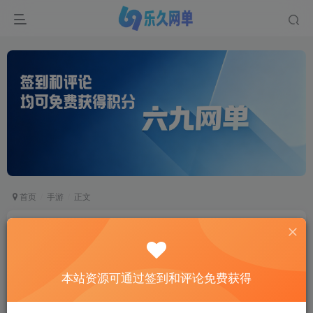
首页
手游
正文
六九网单飞刀无双手游单机版更新游戏无法登录修
复后台VIP等级免虚拟机
六九网单
本站资源可通过签到和评论免费获得
关注
私信
2个月前更新
3
7528
764