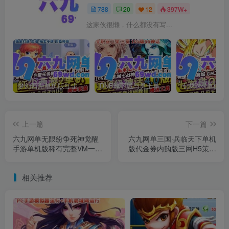
788
20
12
397W+
这家伙很懒，什么都没有写...
梦幻西游单机版红尘西游2微变独家打造龙魂抽奖令牌四象神兽
DNF地下城与勇士单机版110级神话版4.0全主线任务龙之庭院机械七战神实验室
上一篇
下一篇
六九网单无限纷争死神觉醒
六九网单三国·兵临天下单机
手游单机版稀有完整VM一键
版代金券内购版三网H5策略
服务端GM工具网单
手游GM镜像端
相关推荐