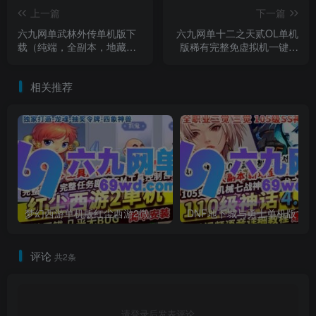
上一篇
下一篇
六九网单武林外传单机版下
六九网单十二之天贰OL单机
载（纯端，全副本，地藏版
版稀有完整免虚拟机一键端
本) +GM工具
GM工具修改教程
相关推荐
梦幻西游单机版红尘西游2微变独家打造龙魂抽奖令牌四象神兽
DNF地下城与勇士单机
评论
共2条
请登录后发表评论