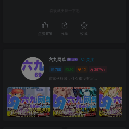
喜欢就支持一下吧
点赞
579
分享
收藏
六九网单
关注
788
20
12
397W+
这家伙很懒，什么都没有写...
梦幻西游单机版红尘西游2微变独家打造龙魂抽奖令牌四象神兽
DNF地下城与勇士单机版110级神话版4.0全主线任务龙之庭院机械七战神实验室