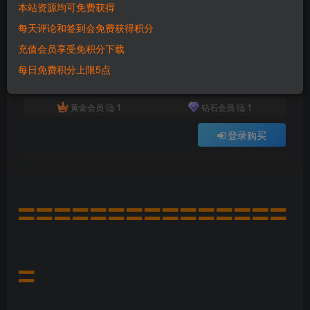
本站资源均可免费获得
付费资源
已售 1871
每天评论和签到会免费获得积分
六九网单PC电脑怀旧游戏赤壁单机版夺魂之刃虚拟机端可刷装备道具
充值会员享受免积分下载
此内容为付费资源，请付费后查看
500
每日免费积分上限5点
积分
1
1
黄金会员
钻石会员
登录购买
===============
=