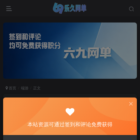
首页
端游
正文
六九网单PC电脑怀旧游戏赤壁单机版夺魂之刃虚
拟机端可刷装备道具
六九网单
本站资源可通过签到和评论免费获得
关注
私信
2个月前更新
2
8802
579