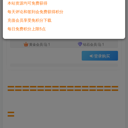
本站资源均可免费获得
付费资源
已售 2928
每天评论和签到会免费获得积分
六九网单2025新版古帝诛仙单机版18职业特色超变技能魔改端一键端GM网单
充值会员享受免积分下载
此内容为付费资源，请付费后查看
500
每日免费积分上限5点
积分
1
1
黄金会员
钻石会员
登录购买
===============
=