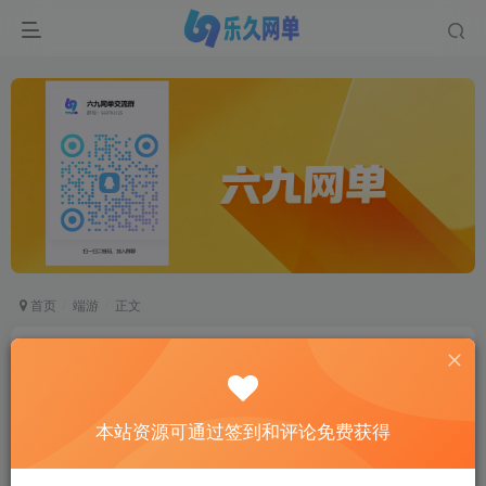
首页
端游
正文
六九网单2025新版古帝诛仙单机版18职业特色超
变技能魔改端一键端GM网单
六九网单
本站资源可通过签到和评论免费获得
关注
私信
2个月前更新
17
1328
828