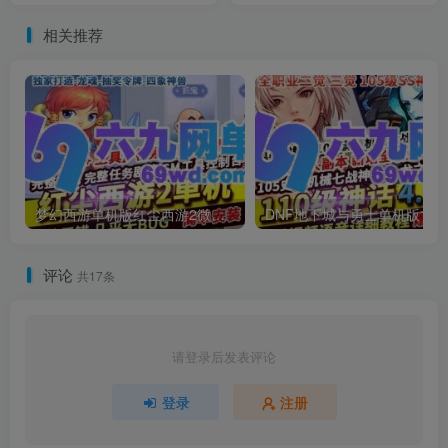
相关推荐
梦幻西游单机版红尘西游2微变独家打造龙魂抽奖令牌四象神兽
DNF地下城与勇士单机
评论
共17条
请登录后发表评论
登录
注册