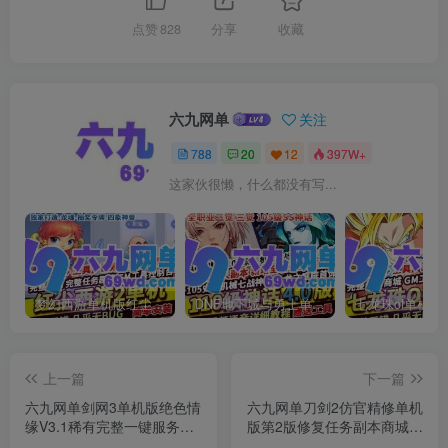
点赞
828
分享
收藏
六九网单
关注
788
20
12
397W+
这家伙很懒，什么都没有写...
梦幻西游单机版红尘西游2微变独家打造龙魂抽奖令牌四象神兽
DNF地下城与勇士单机版110级神话版4.0全主线任务龙之庭院机械七战神实验室
上一篇
下一篇
六九网单剑网3单机版绝色情
六九网单刀剑2仿官精修单机
缘V3.1稀有完整一键服务端
版第2版修复任务副本商城技
GM脚本命令
能不闪退