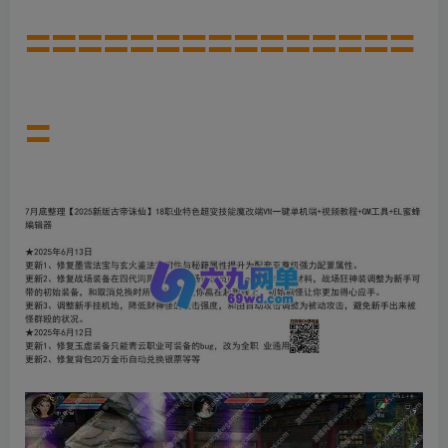
===============
=