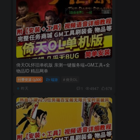
倚天OL怀旧单机版 亲测一键服务端+GM工具+全
物品ID 精品网单
付费资源
500
端游
# 倚天OL
昨天
1
4947
678