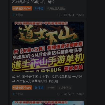
石/物品发放 PC虚拟机一键端
付费资源
500
手游
# 海贼王大冒险
5天前
0
7584
513
战神引擎传奇手游道士下山免授权单机版 一键端
+GM后台+安卓苹果双端 精品端
付费资源
500
手游
# 传奇
# 道士下山
5天前
0
7482
828