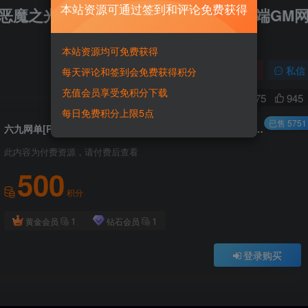
本站资源可通过签到和评论免费获得
] 恶魔之光单机版手游一键稀有完整服务端GM
本站资源均可免费获得
关注
私信
每天评论和签到会免费获得积分
充值会员享受免积分下载
0
1375
945
每日免费积分上限5点
已售 5751
六九网单[PC模拟器+手机局域网] 恶魔之光单机版手游一键稀有完整服务端GM网单
此内容为付费资源，请付费后查看
500
积分
1
1
黄金会员
钻石会员
登录购买