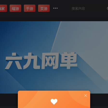
独家
端游
手游
页游