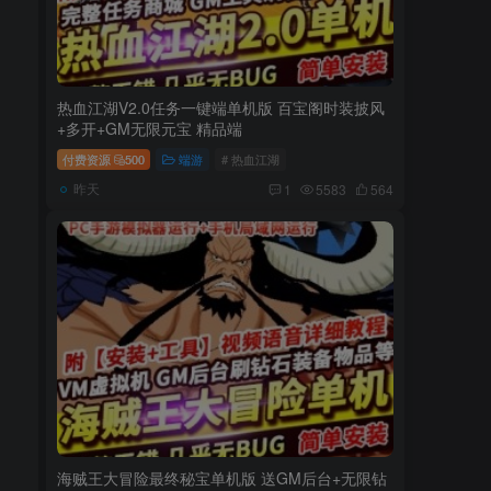
热血江湖V2.0任务一键端单机版 百宝阁时装披风
+多开+GM无限元宝 精品端
付费资源
500
端游
# 热血江湖
昨天
1
5583
564
海贼王大冒险最终秘宝单机版 送GM后台+无限钻