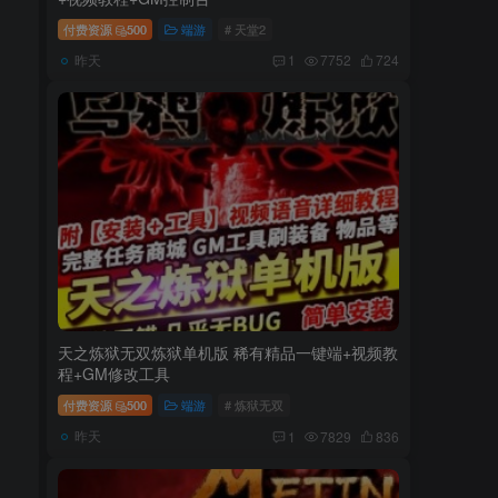
付费资源
500
端游
# 天堂2
昨天
1
7752
724
天之炼狱无双炼狱单机版 稀有精品一键端+视频教
程+GM修改工具
付费资源
500
端游
# 炼狱无双
昨天
1
7829
836