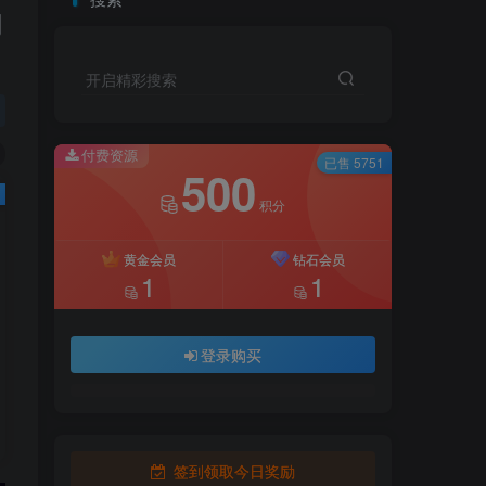
网
开启精彩搜索
付费资源
已售 5751
500
积分
黄金会员
钻石会员
1
1
登录购买
签到领取今日奖励