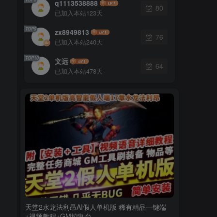
q1113538888
80
已加入本站123天
TOP9
zx8949813
76
已加入本站240天
TOP10
文远
64
已加入本站478天
天堂2水龙法利昂AI假人单机版 稀有精品一键端
+视频教程+GM控制台