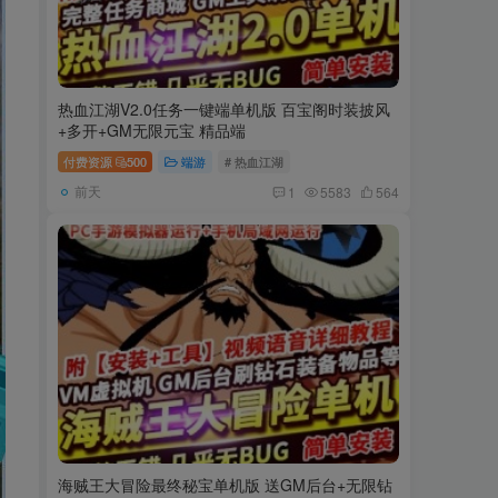
热血江湖V2.0任务一键端单机版 百宝阁时装披风
+多开+GM无限元宝 精品端
付费资源
500
端游
# 热血江湖
前天
1
5583
564
海贼王大冒险最终秘宝单机版 送GM后台+无限钻