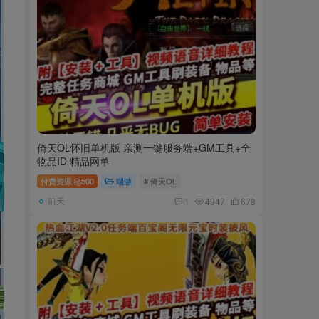
倚天OL怀旧单机版 亲测一键服务端+GM工具+全
物品ID 精品网单
付费资源
500
端游
# 倚天OL
前天
1
4947
678