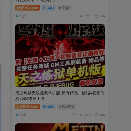
付费资源
500
端游
# 天堂2
前天
1
7752
724
天之炼狱无双炼狱单机版 稀有精品一键端+视频教
程+GM修改工具
付费资源
500
端游
# 炼狱无双
前天
1
7829
836