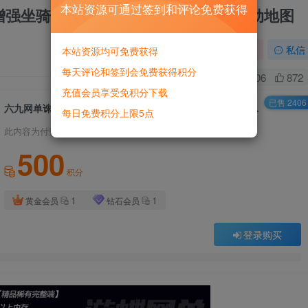
本站资源可通过签到和评论免费获得
版增强坐骑飞机速度法宝一洗3阶6技能活动地图
关注
私信
本站资源均可免费获得
每天评论和签到会免费获得积分
3
4106
872
充值会员享受免积分下载
已售 2406
六九网单诛仙422单机版V8第2版增强坐骑飞机速度法宝一洗3阶6技能活动地图
每日免费积分上限5点
此内容为付费资源，请付费后查看
500
积分
1
1
黄金会员
钻石会员
登录购买