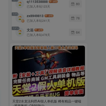
q1113538888
80
已加入本站123天
TOP9
zx8949813
76
已加入本站241天
TOP10
文远
64
已加入本站478天
天堂2水龙法利昂AI假人单机版 稀有精品一键端
+视频教程+GM控制台