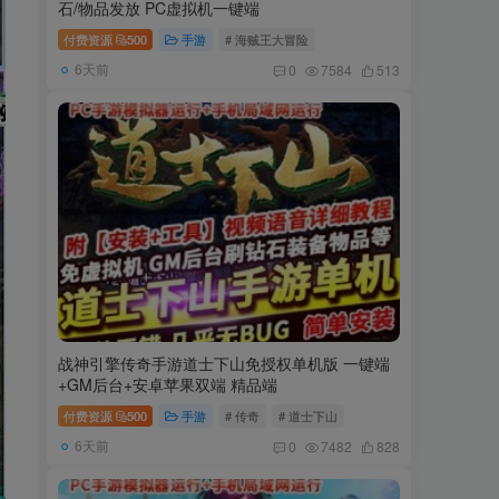
石/物品发放 PC虚拟机一键端
付费资源
500
手游
# 海贼王大冒险
6天前
0
7584
513
战神引擎传奇手游道士下山免授权单机版 一键端
+GM后台+安卓苹果双端 精品端
付费资源
500
手游
# 传奇
# 道士下山
6天前
0
7482
828