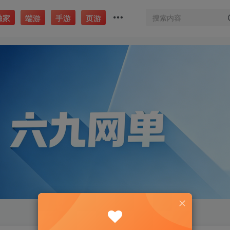
独家
端游
手游
页游