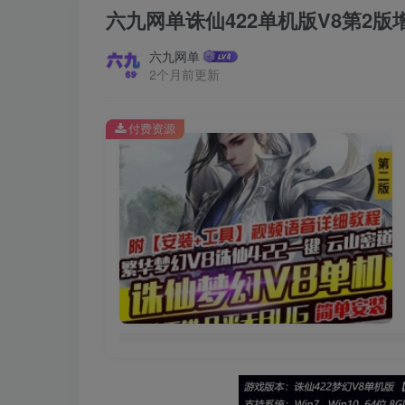
六九网单诛仙422单机版V8第2
六九网单
2个月前更新
付费资源