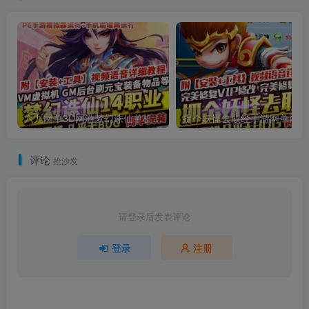
六九网单3D网游梦幻诛仙单机版14职业回合手游完整一键端GM刷元宝金钱物品
捉
评论
抢沙发
请登录后发表评论
登录
注册