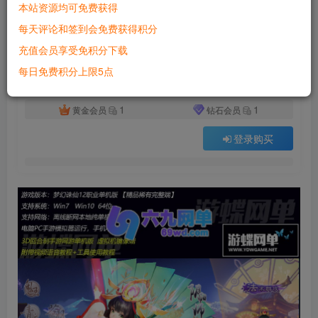
本站资源均可免费获得
付费资源
已售 4498
每天评论和签到会免费获得积分
梦幻诛仙网单单机版12职业阴阳师回合手游GM刷元宝金钱物品
充值会员享受免积分下载
此内容为付费资源，请付费后查看
500
每日免费积分上限5点
积分
1
1
黄金会员
钻石会员
登录购买