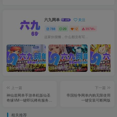
六九网单
关注
788
20
12
397W+
这家伙很懒，什么都没有写...
梦幻西游单机版红尘西游2微变独家打造龙魂抽奖令牌四象神兽
DNF地下城与勇士单机版110级神话版4.0全主线任务龙之庭院机械七战神实验室
上一篇
下一篇
神仙道网单手游单机版仙圣
帝国纷争网单内购无限使用
奇缘VM一键即玩稀有服务端
一键安装可断网版
GM工具网单
相关推荐