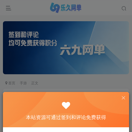
首页
手游
正文
梦幻诛仙网单单机版12职业阴阳师回合手游GM刷
元宝金钱物品
六九网单
本站资源可通过签到和评论免费获得
关注
私信
2个月前更新
0
4734
553