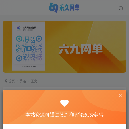
首页
手游
正文
3D手游神佑之路S2单机版一键稀有服务端安卓模
拟器运行网单
六九网单
本站资源可通过签到和评论免费获得
关注
私信
2个月前更新
0
4529
753