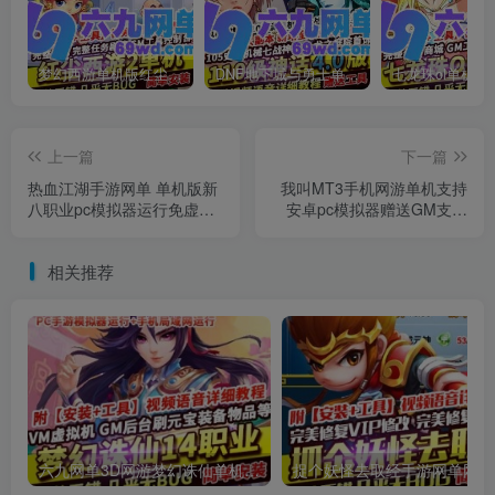
梦幻西游单机版红尘西游2微变独家打造龙魂抽奖令牌四象神兽
DNF地下城与勇士单机版110级神话版4.0全主线任务龙之庭院机械七战神实验室
上一篇
下一篇
热血江湖手游网单 单机版新
我叫MT3手机网游单机支持
八职业pc模拟器运行免虚拟
安卓pc模拟器赠送GM支持
机一键端稀有网单
局域网
相关推荐
六九网单3D网游梦幻诛仙单机版14职业回合手游完整一键端GM刷元宝金钱物品
捉