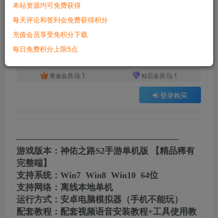
本站资源均可免费获得
付费资源
已售 5292
每天评论和签到会免费获得积分
3D手游神佑之路S2单机版一键稀有服务端安卓模拟器运行网单
充值会员享受免积分下载
此内容为付费资源，请付费后查看
500
每日免费积分上限5点
积分
1
1
黄金会员
钻石会员
登录购买
——————————————————–
游戏版本：神佑之路S2手游单机版 【精品稀有
完整端】
支持系统：Win7 Win8 Win10 64位
支持网络：离线本地单机
运行方式：安卓电脑模拟器（手机不能玩）
配套教程：配套视频语音安装教程+工具使用教