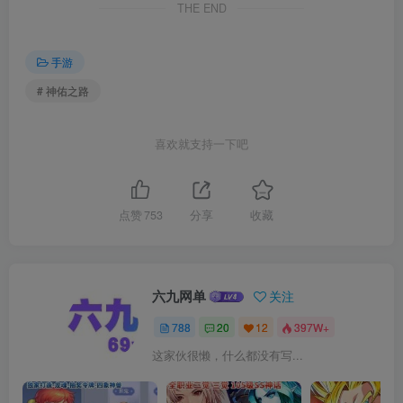
THE END
手游
# 神佑之路
喜欢就支持一下吧
点赞
753
分享
收藏
六九网单
关注
788
20
12
397W+
这家伙很懒，什么都没有写...