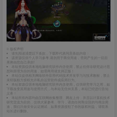
©
版权声明
请先阅读清楚以下条款，下载即代表同意条款内容：
该资源仅供个人学习参考,请勿用于商业用途，否则产生的一切后
果将由您自己承担!
本站资源仅供本地电脑研究软件内含使用，禁止任何非研究设计思
想和原理为目的用途，如需商用请支持正版！
本站仅提供相关网络软件应用代码技术开发学习与技术教材，禁止
未经版权方授权允许私自运营软件或应用行为。
本站资源仅供本地电脑研究软件内含使用，仅供研究学习之用，如
下载改变其用途与使用方式，与本站无任何关系，本站已经进行告知
义务！
本站所有内容均由互联网收集整理、网友上传，并且以计算机技术
研究交流为目的，仅供大家参考、学习，请勿任何商业目的与商业用
途，我们只做安全认证测试，如果资源侵犯了你的版权利益，请联系
站长进行删除。