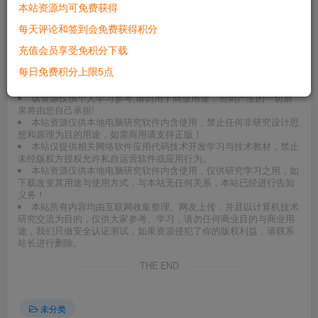
现在的红月手玩做的比端游好，可以洗装备属性，可以用水
本站资源均可免费获得
币点生化装备。可以改装备技能，加目标和范围。可玩性还
每天评论和签到会免费获得积分
是很高的，就是没钱烧就不好玩。
充值会员享受免积分下载
每日免费积分上限5点
©
版权声明
请先阅读清楚以下条款，下载即代表同意条款内容：
该资源仅供个人学习参考,请勿用于商业用途，否则产生的一切后
果将由您自己承担!
本站资源仅供本地电脑研究软件内含使用，禁止任何非研究设计思
想和原理为目的用途，如需商用请支持正版！
本站仅提供相关网络软件应用代码技术开发学习与技术教材，禁止
未经版权方授权允许私自运营软件或应用行为。
本站资源仅供本地电脑研究软件内含使用，仅供研究学习之用，如
下载改变其用途与使用方式，与本站无任何关系，本站已经进行告知
义务！
本站所有内容均由互联网收集整理、网友上传，并且以计算机技术
研究交流为目的，仅供大家参考、学习，请勿任何商业目的与商业用
途，我们只做安全认证测试，如果资源侵犯了你的版权利益，请联系
站长进行删除。
THE END
未分类