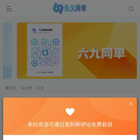
首页
未分类
正文
红月手游和端游
whylike
关注
私信
5个月前更新
本站资源可通过签到和评论免费获得
1
6056
918