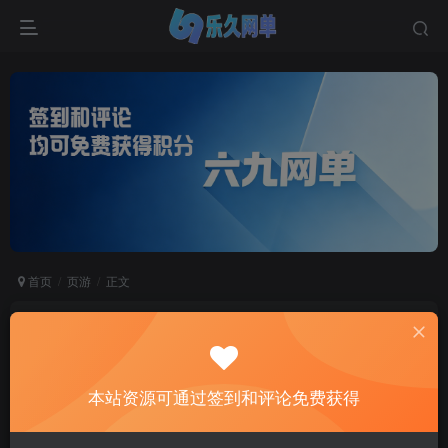
首页
页游
正文
【放置三国H5】单机版精品稀有一键完整服务端
+视频教程+GM后台
六九网单
本站资源可通过签到和评论免费获得
关注
私信
2个月前更新
2
8091
636