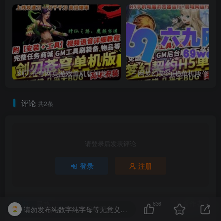
剑刃苍穹网页游戏单机版神龙攻速版高倍爆率类天龙八部页游
评论
共2条
请登录后发表评论
登录
注册
只看作者
最新
最热
636
请勿发布纯数字纯字母等无意义的回复，否则将受到扣除积分、禁言、等处罚。