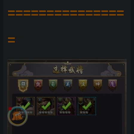
===============
=