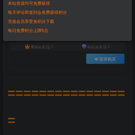
本站资源均可免费获得
付费资源
已售 2595
每天评论和签到会免费获得积分
【放置三国H5】单机版精品稀有一键完整服务端+视频教程+GM后台
充值会员享受免积分下载
此内容为付费资源，请付费后查看
500
每日免费积分上限5点
积分
1
1
黄金会员
钻石会员
登录购买
===============
=