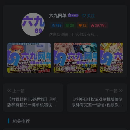
六九网单
关注
788
20
12
397W+
这家伙很懒，什么都没有写...
梦幻西游单机版红尘西游2微变独家打造龙魂抽奖令牌四象神兽
DNF地下城与勇士单机版110级神话版4.0全主线任务龙之庭院机械七战神实验室
上一篇
下一篇
【放置封神H5绝世版】单机
封神问道H5游戏单机版修复
版稀有精品一键单机端视频
版稀有完整一键端+视频教程
教程+GM后台
+GM后台
相关推荐