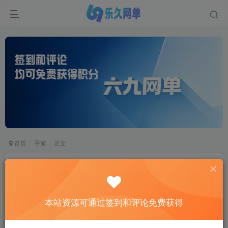
首页
手游
正文
极简架设！《大话手游-菩提传》单机优化版｜一
键运行+视频教学+GM工具｜小白福音
六九网单
本站资源可通过签到和评论免费获得
关注
私信
2个月前更新
3
3464
972