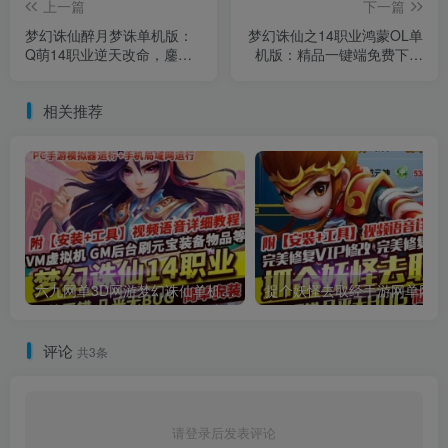
上一篇
下一篇
梦幻诛仙醉月梦诛单机版：
梦幻诛仙之14职业鸿蒙OL单
Q萌14职业逆天改命，鏖战
机版：精品一键端免费下载
六大陆超变打金！
｜Q萌回合闯关｜GM工具｜
完整离线
相关推荐
六九网单3D网游梦幻诛仙单机版14职业回合手游完整一键端GM刷元宝金钱物品
捉
评论
共3条
请登录后发表评论