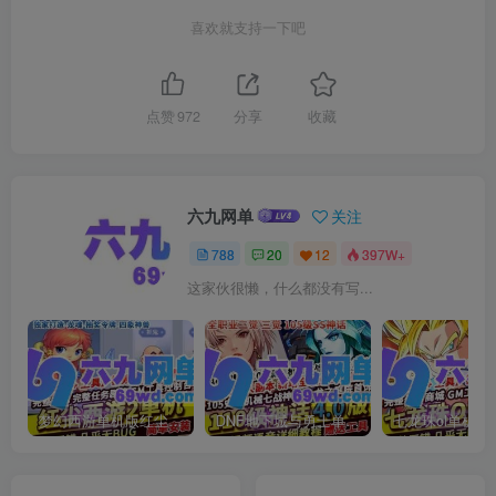
喜欢就支持一下吧
点赞
972
分享
收藏
六九网单
关注
788
20
12
397W+
这家伙很懒，什么都没有写...
梦幻西游单机版红尘西游2微变独家打造龙魂抽奖令牌四象神兽
DNF地下城与勇士单机版110级神话版4.0全主线任务龙之庭院机械七战神实验室