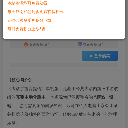
本站资源均可免费获得
付费资源
已售 3121
每天评论和签到会免费获得积分
极简架设！《大话手游-菩提传》单机优化版｜一键运行+视频教学+GM工具｜小白福音
充值会员享受免积分下载
此内容为付费资源，请付费后查看
500
每日免费积分上限5点
积分
1
1
黄金会员
钻石会员
登录购买
【核心简介】
《大话手游菩提传》单机版，是基于经典大话西游IP手游改
编的
完整本地化版本
。本资源为已深度整合的
“精品一键
端”
，您无需复杂的架设知识，即可在个人电脑上永久珍藏
并畅玩这份独特的西游情怀，体验GM后台带来的全能管理
乐趣。