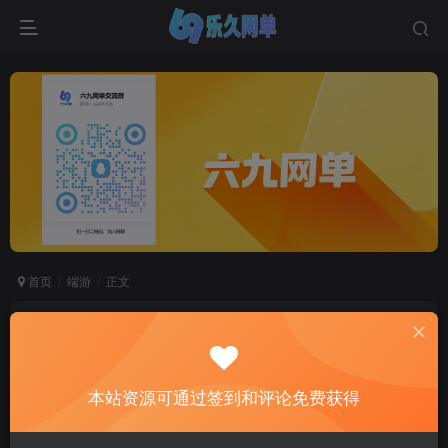
首页
端游
正文
梦幻西游【天元单机版】：一键即玩带GM后台，
仿官三经脉系统，重温经典复古情怀！
六九网单
本站资源可通过签到和评论免费获得
关注
私信
2个月前更新
2
9809
572