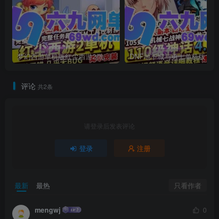
梦幻西游单机版红尘西游2微变独家打造龙魂抽奖令牌四象神兽
DNF地下城与勇士单机
评论
共2条
请登录后发表评论
登录
注册
只看作者
最新
最热
mengwj
0