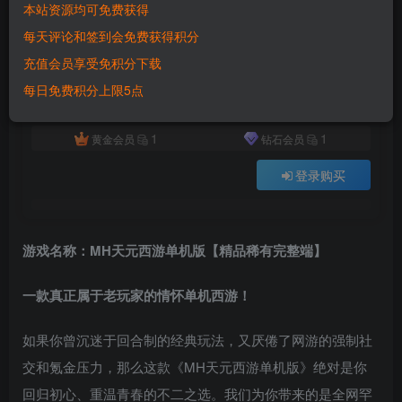
本站资源均可免费获得
付费资源
已售 3629
每天评论和签到会免费获得积分
梦幻西游【天元单机版】：一键即玩带GM后台，仿官三经脉系统，重温经典复古情怀！
充值会员享受免积分下载
此内容为付费资源，请付费后查看
500
每日免费积分上限5点
积分
1
1
黄金会员
钻石会员
登录购买
游戏名称：MH天元西游单机版【精品稀有完整端】
一款真正属于老玩家的情怀单机西游！
如果你曾沉迷于回合制的经典玩法，又厌倦了网游的强制社
交和氪金压力，那么这款《MH天元西游单机版》绝对是你
回归初心、重温青春的不二之选。我们为你带来的是全网罕