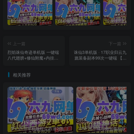
梦幻西游单机版红尘西游2微变独家打造龙魂抽奖令牌四象神兽
DNF地下城与勇士单机版110级神话版4.0全主线任务龙之庭院机械七战神实验室
上一篇
下一篇
烈焰诛仙奇迹单机版 一键端
诛仙3单机版 · 17职业归云九
八代翅膀+修仙附魔+内挂挂
旒装备副本99次一键端 【精
机捡物 GM工具全功能
品稀有完美整合版】
相关推荐
梦幻西游单机版红尘西游2微变独家打造龙魂抽奖令牌四象神兽
DNF地下城与勇士单机