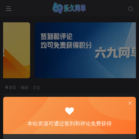
首页
端游
正文
梦幻西游笑傲江湖不良人微变版单机端：梦幻奇景
丨一键端游丨自由挂机抽奖丨装备DIY丨三大阵营
丨超大仓库
本站资源可通过签到和评论免费获得
六九网单
关注
私信
2个月前更新