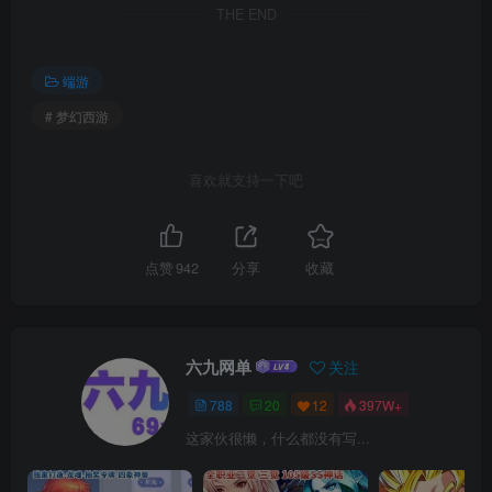
THE END
端游
# 梦幻西游
喜欢就支持一下吧
点赞
942
分享
收藏
六九网单
关注
788
20
12
397W+
这家伙很懒，什么都没有写...