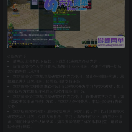
©
版权声明
请先阅读清楚以下条款，下载即代表同意条款内容：
该资源仅供个人学习参考,请勿用于商业用途，否则产生的一切后
果将由您自己承担!
本站资源仅供本地电脑研究软件内含使用，禁止任何非研究设计思
想和原理为目的用途，如需商用请支持正版！
本站仅提供相关网络软件应用代码技术开发学习与技术教材，禁止
未经版权方授权允许私自运营软件或应用行为。
本站资源仅供本地电脑研究软件内含使用，仅供研究学习之用，如
下载改变其用途与使用方式，与本站无任何关系，本站已经进行告知
义务！
本站所有内容均由互联网收集整理、网友上传，并且以计算机技术
研究交流为目的，仅供大家参考、学习，请勿任何商业目的与商业用
途，我们只做安全认证测试，如果资源侵犯了你的版权利益，请联系
站长进行删除。