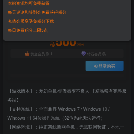
本站资源均可免费获得
2
9292
942
每天评论和签到会免费获得积分
付费资源
已售 4126
充值会员享受免积分下载
梦幻西游笑傲江湖不良人微变版单机端：梦幻奇景丨一键端游丨自由挂机抽奖丨装备DIY丨三大阵营丨超大仓库
此内容为付费资源，请付费后查看
每日免费积分上限5点
500
积分
1
1
黄金会员
钻石会员
登录购买
【游戏版本】：梦幻单机·笑傲微变不良人 【精品稀有完整服
务端】
【支持系统】：全面兼容 Windows 7 / Windows 10 /
Windows 11 64位操作系统（32位系统无法运行）
【网络环境】：纯正离线断网单机，无需联网验证，本地一