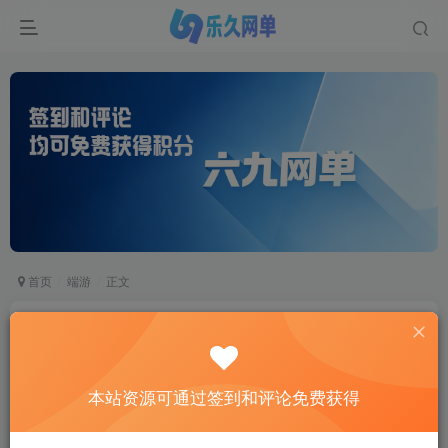
首页
端游
正文
完美世界单机版MOD赤炎赞歌V138稀有完整一键
端GM后台
六九网单
本站资源可通过签到和评论免费获得
关注
私信
2个月前更新
2
95
5