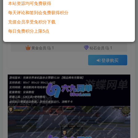
本站资源均可免费获得
付费资源
每天评论和签到会免费获得积分
完美世界单机版MOD赤炎赞歌V138稀有完整一键端GM后台
充值会员享受免积分下载
此内容为付费资源，请付费后查看
500
每日免费积分上限5点
积分
1
1
黄金会员
钻石会员
登录购买