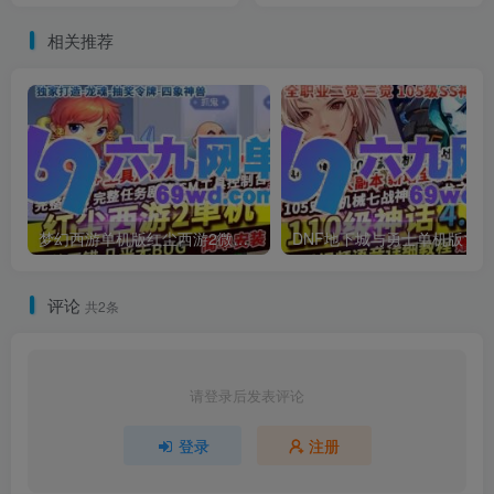
相关推荐
梦幻西游单机版红尘西游2微变独家打造龙魂抽奖令牌四象神兽
DNF地下城与勇士单机
评论
共2条
请登录后发表评论
登录
注册