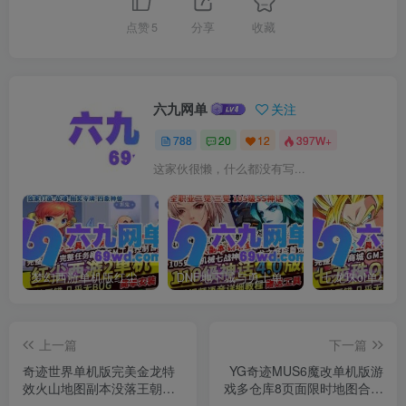
点赞
5
分享
收藏
六九网单
关注
788
20
12
397W+
这家伙很懒，什么都没有写...
梦幻西游单机版红尘西游2微变独家打造龙魂抽奖令牌四象神兽
DNF地下城与勇士单机版110级神话版4.0全主线任务龙之庭院机械七战神实验室
上一篇
下一篇
奇迹世界单机版完美金龙特
YG奇迹MUS6魔改单机版游
效火山地图副本没落王朝副
戏多仓库8页面限时地图合成
本
卓越属性