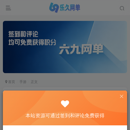
首页
手游
正文
长安幻想回合手游单机版 修复服务器维护问题 一
键端+GM网页管理后台
六九网单
本站资源可通过签到和评论免费获得
关注
私信
2个月前更新
0
9298
517