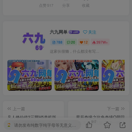
点赞
517
分享
收藏
六九网单
关注
788
20
12
397W+
这家伙很懒，什么都没有写...
梦幻西游单机版红尘西游2微变独家打造龙魂抽奖令牌四象神兽
DNF地下城与勇士单机版110级神话版4.0全主线任务龙之庭院机械七战神实验室
上一篇
下一篇
凡人修仙传2三网H5单机版
星辰奇缘之比兔奇缘Q萌回
517
一键端+GM管理后台+全套
合手游单机版 亲测一键端
请勿发布纯数字纯字母等无意义的回复，否则将受到扣除积分、禁言、等处罚。
数据表+视频教程 完美整合
+GM后台 完美整合