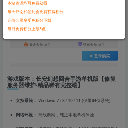
本站资源均可免费获得
付费资源
已售 2442
每天评论和签到会免费获得积分
长安幻想回合手游单机版 修复服务器维护问题 一键端+GM网页管理后台
充值会员享受免积分下载
此内容为付费资源，请付费后查看
500
每日免费积分上限5点
积分
1
1
黄金会员
钻石会员
登录购买
游戏版本：长安幻想回合手游单机版【修复
服务器维护·精品稀有完整端】
支持系统：
Windows 7 / 8 / 10 / 11 (仅限64位系统)
网络环境：
离线断网，纯正本地单机体验