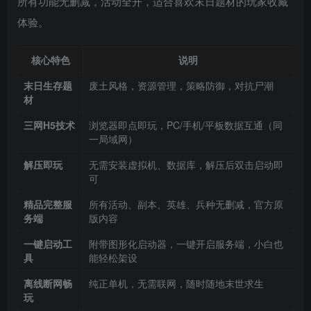
所有功能无删减，活动全开，适合喜欢末日题材的玩家收藏
体验。
核心特色
说明
末日生存题
废土风格，资源管理，策略防御，对抗尸潮
材
三网H5技术
浏览器即点即玩，PC/手机/平板数据互通（同
一局域网）
解压即玩
无需安装虚拟机、数据库，解压后双击启动即
可
精品完整服
所有活动、副本、英雄、兵种无删减，官方原
务端
版内容
一键启动工
附带图形化启动器，一键开启服务端，小白也
具
能轻松架设
离线断网畅
纯正单机，无需联网，随时随地末世求生
玩