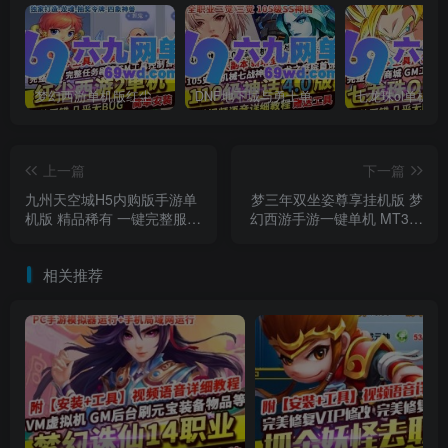
梦幻西游单机版红尘西游2微变独家打造龙魂抽奖令牌四象神兽
DNF地下城与勇士单机版110级神话版4.0全主线任务龙之庭院机械七战神实验室
上一篇
下一篇
九州天空城H5内购版手游单
梦三年双坐姿尊享挂机版 梦
机版 精品稀有 一键完整服务
幻西游手游一键单机 MT3换
端+GM后台
皮+GM运营后台
相关推荐