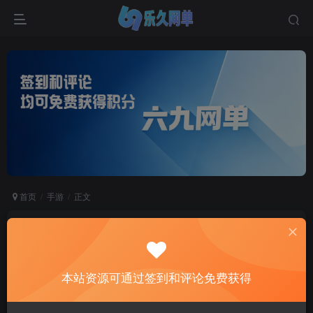
首页
手游
正文
末日重启三网H5单机版 精品一键服务端 解压即玩
+详细搭建教程
六九网单
本站资源可通过签到和评论免费获得
关注
私信
2个月前更新
0
6100
693