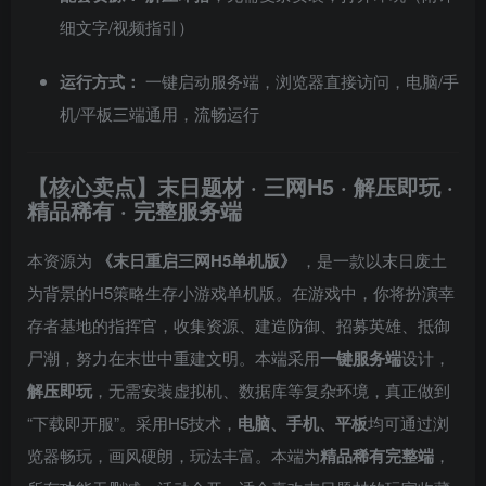
细文字/视频指引）
运行方式：
一键启动服务端，浏览器直接访问，电脑/手
机/平板三端通用，流畅运行
【核心卖点】末日题材 · 三网H5 · 解压即玩 ·
精品稀有 · 完整服务端
本资源为
《末日重启三网H5单机版》
，是一款以末日废土
为背景的H5策略生存小游戏单机版。在游戏中，你将扮演幸
存者基地的指挥官，收集资源、建造防御、招募英雄、抵御
尸潮，努力在末世中重建文明。本端采用
一键服务端
设计，
解压即玩
，无需安装虚拟机、数据库等复杂环境，真正做到
“下载即开服”。采用H5技术，
电脑、手机、平板
均可通过浏
览器畅玩，画风硬朗，玩法丰富。本端为
精品稀有完整端
，