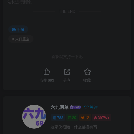
站长进行删除。
THE END
手游
# 末日重启
喜欢就支持一下吧
点赞
693
分享
收藏
六九网单
关注
788
20
12
397W+
这家伙很懒，什么都没有写...