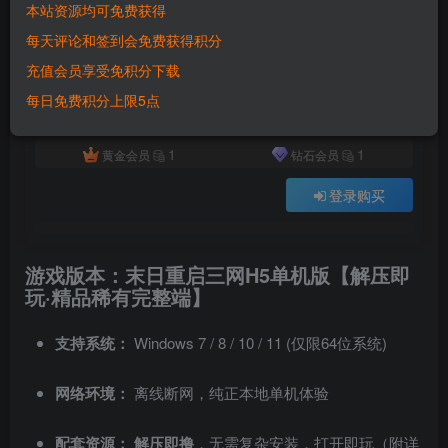
本站资源均可免费获得
付费资源
已售 5216
每天评论和签到会免费获得积分
末日重启三网H5单机版 精品一键服务端 解压即玩+详细搭建教程
充值会员享受免积分下载
此内容为付费资源，请付费后查看
500
每日免费积分上限5点
积分
1
1
黄金会员
钻石会员
登录购买
游戏版本：末日重启三网H5单机版【解压即
玩·精品稀有完整端】
支持系统：
Windows 7 / 8 / 10 / 11 (仅限64位系统)
网络环境：
离线断网，纯正本地单机体验
配套资源：
解压即撸
，无需复杂安装，打开即玩（附详