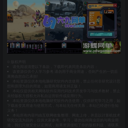
©
版权声明
请先阅读清楚以下条款，下载即代表同意条款内容：
该资源仅供个人学习参考,请勿用于商业用途，否则产生的一切后
果将由您自己承担!
本站资源仅供本地电脑研究软件内含使用，禁止任何非研究设计思
想和原理为目的用途，如需商用请支持正版！
本站仅提供相关网络软件应用代码技术开发学习与技术教材，禁止
未经版权方授权允许私自运营软件或应用行为。
本站资源仅供本地电脑研究软件内含使用，仅供研究学习之用，如
下载改变其用途与使用方式，与本站无任何关系，本站已经进行告知
义务！
本站所有内容均由互联网收集整理、网友上传，并且以计算机技术
研究交流为目的，仅供大家参考、学习，请勿任何商业目的与商业用
途，我们只做安全认证测试，如果资源侵犯了你的版权利益，请联系