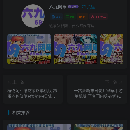
六九网单
关注
788
20
12
397W+
这家伙很懒，什么都没有写...
梦幻西游单机版红尘西游2微变独家打造龙魂抽奖令牌四象神兽
DNF地下城与勇士单机版110级神话版4.0全主线任务龙之庭院机械七战神实验室
上一篇
下一篇
植物萌斗塔防策略单机版 跨
一路狂飚末日丧尸割草手游
服内购修复+代金券+GM后
单机版 平台币内购破解+管
台 一键端
理商城后台 精品一键端
相关推荐