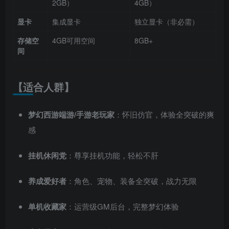
2GB）
4GB）
显卡
集成显卡
独立显卡（非必需）
存储空
4GB可用空间
8GB+
间
【适合人群】
梦幻西游端游/手游老玩家
：怀旧仿官，体验全突破的爽
感
挂机休闲党
：尊享挂机功能，轻松不肝
养成爱好者
：角色、宠物、装备全突破，战力无限
单机收藏家
：运营级GM后台，完整梦幻体验