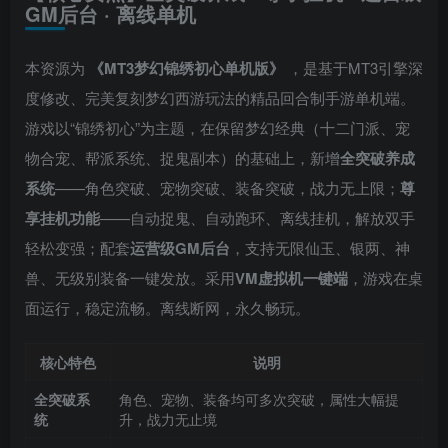
GM后台 · 离线单机
本资源为
《MT3梦幻锦绣初心单机版》
，是基于MT3引擎深
度修改、完美复刻梦幻西游玩法的精品回合制手游单机端。
游戏以“锦绣初心”为主题，在保留梦幻经典（十二门派、宠
物合宠、帮派系统、捉鬼副本）的基础上，新增
全突破养成
系统
——角色突破、宠物突破、装备突破，战力无上限；
尊
享挂机功能
——自动捉鬼、自动跑环、离线挂机，解放双手
轻松变强；配套
运营级GM后台
，支持无限仙玉、银两、神
兽、无级别装备一键发放。采用
VM虚拟机一键端
，游戏在桌
面运行，稳定流畅。离线断网，永久畅玩。
核心特色
说明
全突破系
角色、宠物、装备均可多次突破，属性大幅提
统
升，战力无止境