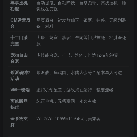
尊享挂机
自动捉鬼、自动降妖、自动跑环、离线挂机，睡
功能
觉也在变强
GM运营后
网页后台一键发放仙玉、银两、神兽、无级别装
台
备、材料
十二门派
大唐、龙宫、狮驼、普陀等门派技能、经脉全还
完整
原
宠物自由
多技能合宠、打书、洗练，打造12技能神宠
合宠
帮派/副本/
帮派战、乌鸡国、水陆大会等全副本单人可进
活动
VM一键端
虚拟机预配置，游戏桌面运行，稳定流畅
离线断网
纯正单机，无需联网，永久有效
畅玩
全系统支
Win7/Win10/Win11 64位完美兼容
持