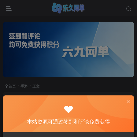
首页
手游
正文
MT3梦幻手游锦绣初心单机版 全突破+尊享挂机
+GM运营后台 精品一键端
六九网单
本站资源可通过签到和评论免费获得
关注
私信
1个月前发布
0
8745
650