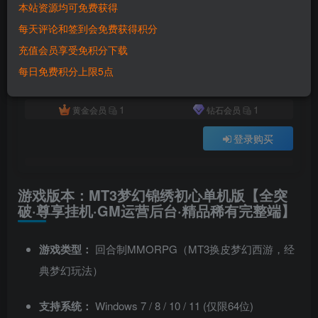
本站资源均可免费获得
付费资源
已售 2873
每天评论和签到会免费获得积分
MT3梦幻手游锦绣初心单机版 全突破+尊享挂机+GM运营后台 精品一键端
充值会员享受免积分下载
此内容为付费资源，请付费后查看
500
每日免费积分上限5点
积分
1
1
黄金会员
钻石会员
登录购买
游戏版本：MT3梦幻锦绣初心单机版【全突
破·尊享挂机·GM运营后台·精品稀有完整端】
游戏类型：
回合制MMORPG（MT3换皮梦幻西游，经
典梦幻玩法）
支持系统：
Windows 7 / 8 / 10 / 11 (仅限64位)