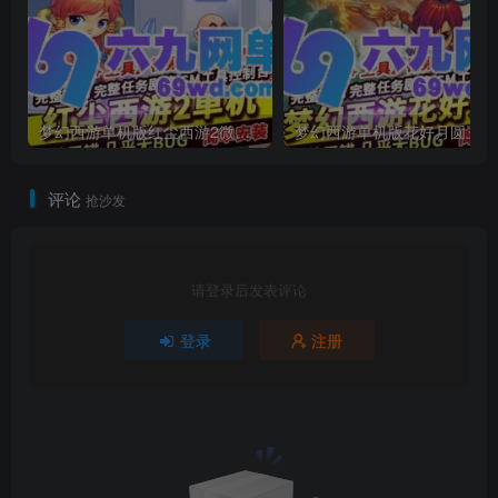
梦幻西游单机版红尘西游2微变独家打造龙魂抽奖令牌四象神兽
梦幻
评论
抢沙发
请登录后发表评论
登录
注册