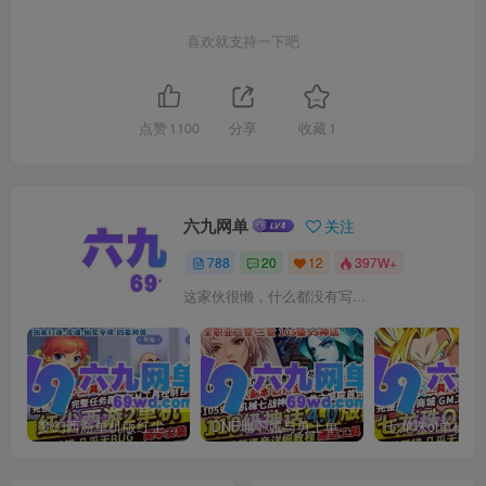
喜欢就支持一下吧
点赞
1100
分享
收藏
1
六九网单
关注
788
20
12
397W+
这家伙很懒，什么都没有写...
梦幻西游单机版红尘西游2微变独家打造龙魂抽奖令牌四象神兽
DNF地下城与勇士单机版110级神话版4.0全主线任务龙之庭院机械七战神实验室