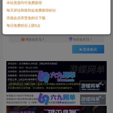
本站资源均可免费获得
付费资源
已售 7268
每天评论和签到会免费获得积分
反恐精英ol单机版生化大灾变双翼之战csol单机版网游去黑雾AI机器人
充值会员享受免积分下载
此内容为付费资源，请付费后查看
500
每日免费积分上限5点
积分
1
1
黄金会员
钻石会员
登录购买