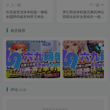
上一篇
下一篇
剑灵超变龙珠单机版一键端
梦幻西游单机版完整武神坛
剣靈BNS破坏神界王神攻略
双模全副本全新锦衣一键端
代码GM工具
GM工具
相关推荐
梦幻西游单机版红尘西游2微变独家打造龙魂抽奖令牌四象神兽
DNF地下城与勇士单机
评论
共3条
请登录后发表评论