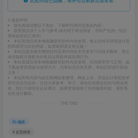
此处内容已隐藏，请评论后刷新页面查看.
©
版权声明
请先阅读清楚以下条款，下载即代表同意条款内容：
该资源仅供个人学习参考,请勿用于商业用途，否则产生的一切后
果将由您自己承担!
本站资源仅供本地电脑研究软件内含使用，禁止任何非研究设计思
想和原理为目的用途，如需商用请支持正版！
本站仅提供相关网络软件应用代码技术开发学习与技术教材，禁止
未经版权方授权允许私自运营软件或应用行为。
本站资源仅供本地电脑研究软件内含使用，仅供研究学习之用，如
下载改变其用途与使用方式，与本站无任何关系，本站已经进行告知
义务！
本站所有内容均由互联网收集整理、网友上传，并且以计算机技术
研究交流为目的，仅供大家参考、学习，请勿任何商业目的与商业用
途，我们只做安全认证测试，如果资源侵犯了你的版权利益，请联系
站长进行删除。
THE END
端游
# 反恐精英