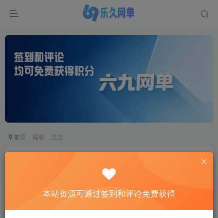
首页
端游
正文
反恐精英ol单机版生化大灾变双翼之战csol单机版
网游去黑雾AI机器人
六九网单
本站资源可通过签到和评论免费获得
关注
私信
2个月前更新
3
4315
1100