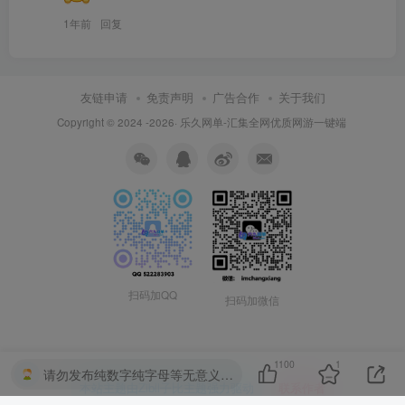
1年前
回复
友链申请
免责声明
广告合作
关于我们
Copyright © 2024 -2026·
乐久网单-汇集全网优质网游一键端
扫码加QQ
扫码加微信
1100
1
请勿发布纯数字纯字母等无意义的回复，否则将受到扣除积分、禁言、等处罚。
本站主题由Zibll子比主题强力驱动
联系作者