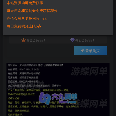
本站资源均可免费获得
付费资源
已售 4356
每天评论和签到会免费获得积分
天龙八部怀旧单机版七情刃副武器武道三重天鉴灵武梦境GM后台完美版
充值会员享受免积分下载
此内容为付费资源，请付费后查看
500
每日免费积分上限5点
积分
1
1
黄金会员
钻石会员
登录购买