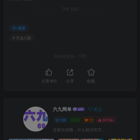
THE END
端游
# 天龙八部
喜欢就支持一下吧
点赞
800
分享
收藏
六九网单
关注
788
20
12
397W+
这家伙很懒，什么都没有写...