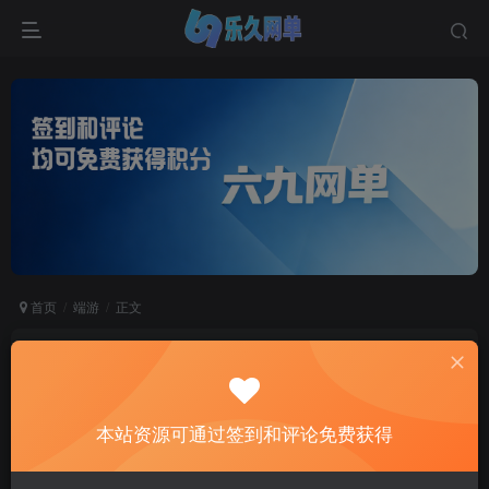
首页
端游
正文
天龙八部怀旧单机版七情刃副武器武道三重天鉴灵
武梦境GM后台完美版
六九网单
本站资源可通过签到和评论免费获得
关注
私信
2个月前更新
9
2536
800