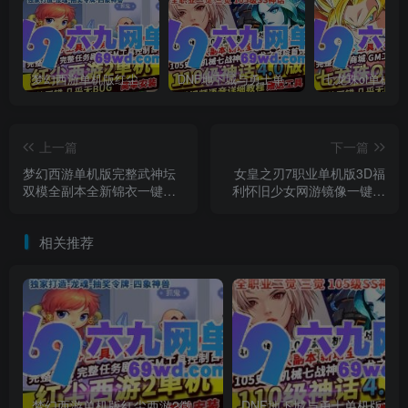
梦幻西游单机版红尘西游2微变独家打造龙魂抽奖令牌四象神兽
DNF地下城与勇士单机版110级神话版4.0全主线任务龙之庭院机械七战神实验室
上一篇
下一篇
梦幻西游单机版完整武神坛
女皇之刃7职业单机版3D福
双模全副本全新锦衣一键端
利怀旧少女网游镜像一键端
GM工具
汉化版gm工具
相关推荐
梦幻西游单机版红尘西游2微变独家打造龙魂抽奖令牌四象神兽
DNF地下城与勇士单机