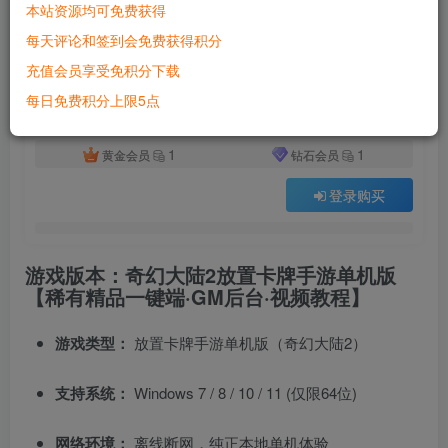
本站资源均可免费获得
付费资源
已售 4017
每天评论和签到会免费获得积分
奇幻大陆2放置卡牌手游单机版 稀有精品一键端+GM后台+视频教程
充值会员享受免积分下载
此内容为付费资源，请付费后查看
500
每日免费积分上限5点
积分
1
1
黄金会员
钻石会员
登录购买
游戏版本：奇幻大陆2放置卡牌手游单机版
【稀有精品一键端·GM后台·视频教程】
游戏类型：
放置卡牌手游单机版（奇幻大陆2）
支持系统：
Windows 7 / 8 / 10 / 11 (仅限64位)
网络环境：
离线断网，纯正本地单机体验