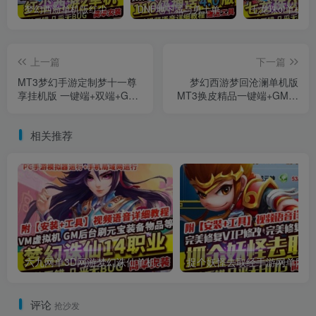
梦幻西游单机版红尘西游2微变独家打造龙魂抽奖令牌四象神兽
DNF地下城与勇士单机版110级神话版4.0全主线任务龙之庭院机械七战神实验室
上一篇
下一篇
MT3梦幻手游定制梦十一尊
梦幻西游梦回沧澜单机版
享挂机版 一键端+双端+GM
MT3换皮精品一键端+GM后
后台 单机版
台+视频教程
相关推荐
六九网单3D网游梦幻诛仙单机版14职业回合手游完整一键端GM刷元宝金钱物品
捉
评论
抢沙发