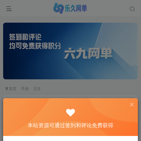
首页
手游
正文
奇幻大陆2放置卡牌手游单机版 稀有精品一键端
+GM后台+视频教程
六九网单
本站资源可通过签到和评论免费获得
关注
私信
1个月前发布
0
7929
913