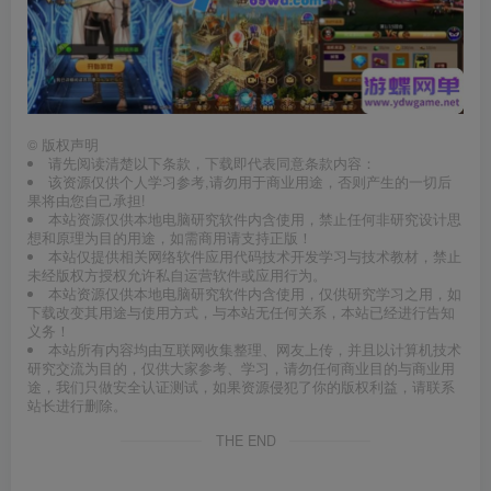
©
版权声明
请先阅读清楚以下条款，下载即代表同意条款内容：
该资源仅供个人学习参考,请勿用于商业用途，否则产生的一切后
果将由您自己承担!
本站资源仅供本地电脑研究软件内含使用，禁止任何非研究设计思
想和原理为目的用途，如需商用请支持正版！
本站仅提供相关网络软件应用代码技术开发学习与技术教材，禁止
未经版权方授权允许私自运营软件或应用行为。
本站资源仅供本地电脑研究软件内含使用，仅供研究学习之用，如
下载改变其用途与使用方式，与本站无任何关系，本站已经进行告知
义务！
本站所有内容均由互联网收集整理、网友上传，并且以计算机技术
研究交流为目的，仅供大家参考、学习，请勿任何商业目的与商业用
途，我们只做安全认证测试，如果资源侵犯了你的版权利益，请联系
站长进行删除。
THE END