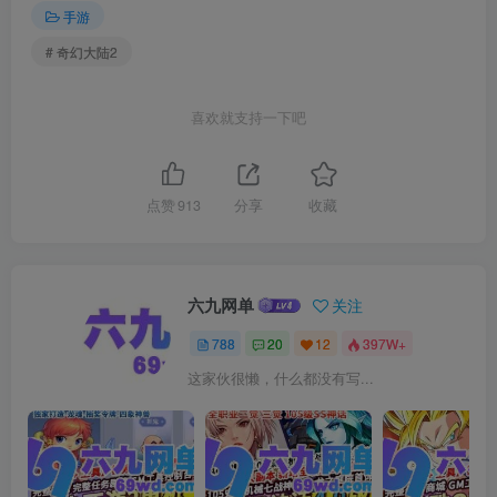
手游
# 奇幻大陆2
喜欢就支持一下吧
点赞
913
分享
收藏
六九网单
关注
788
20
12
397W+
这家伙很懒，什么都没有写...