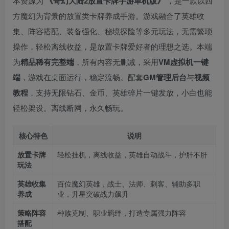
本资源为
《奇幻大陆2放置卡牌手游单机版》
，是一款以西
方魔幻为背景的放置类卡牌养成手游。游戏融合了英雄收
集、阵容搭配、装备强化、秘境探险等多元玩法，无需繁琐
操作，轻松离线收益，是放置卡牌爱好者的理想之选。本端
为
精品稀有完整端
，所有内容无删减，采用
VM虚拟机一键
端
，游戏在桌面运行，稳定流畅。配套
GM管理后台
与
视频
教程
，支持无限钻石、金币、英雄碎片一键发放，小白也能
轻松架设。离线断网，永久畅玩。
核心特色
说明
放置卡牌
轻松挂机，离线收益，英雄自动战斗，护肝不肝
玩法
英雄收集
百位魔幻英雄，战士、法师、刺客、辅助多职
养成
业，升星突破战力飙升
策略阵容
种族克制、职业羁绊，打造专属强力阵容
搭配