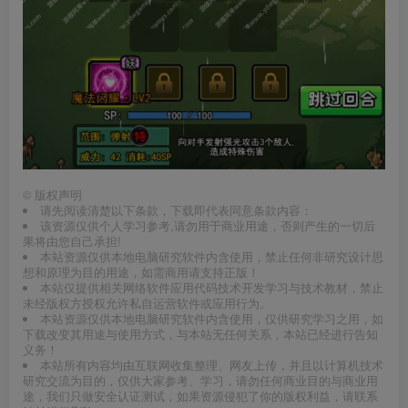
©
版权声明
请先阅读清楚以下条款，下载即代表同意条款内容：
该资源仅供个人学习参考,请勿用于商业用途，否则产生的一切后
果将由您自己承担!
本站资源仅供本地电脑研究软件内含使用，禁止任何非研究设计思
想和原理为目的用途，如需商用请支持正版！
本站仅提供相关网络软件应用代码技术开发学习与技术教材，禁止
未经版权方授权允许私自运营软件或应用行为。
本站资源仅供本地电脑研究软件内含使用，仅供研究学习之用，如
下载改变其用途与使用方式，与本站无任何关系，本站已经进行告知
义务！
本站所有内容均由互联网收集整理、网友上传，并且以计算机技术
研究交流为目的，仅供大家参考、学习，请勿任何商业目的与商业用
途，我们只做安全认证测试，如果资源侵犯了你的版权利益，请联系