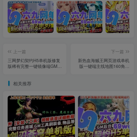
梦幻西游单机版红尘西游2微变独家打造龙魂抽奖令牌四象神兽
DNF地下城与勇士单机版110级神话版4.0全主线任务龙之庭院机械七战神实验室
上一篇
下一篇
三网梦幻契约H5单机版修复
新热血海贼王网页游戏单机
版稀有完整一键镜像端GM后
版一键端主线地图160角色
台
人物700
相关推荐