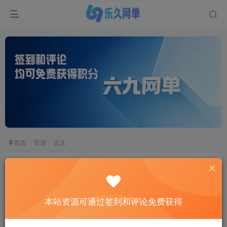
首页
页游
正文
像素小精灵H5页游单机版稀有完整一键服务端多
功能GM后台
六九网单
本站资源可通过签到和评论免费获得
关注
私信
2个月前更新
15
7419
701