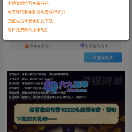
本站资源均可免费获得
付费资源
已售 6951
每天评论和签到会免费获得积分
像素小精灵H5页游单机版稀有完整一键服务端多功能GM后台
充值会员享受免积分下载
此内容为付费资源，请付费后查看
500
每日免费积分上限5点
积分
1
1
黄金会员
钻石会员
登录购买