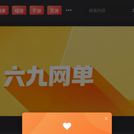
独家
端游
手游
页游