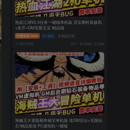
热血江湖V2.0任务一键端单机版 百宝阁时装披风
+多开+GM无限元宝 精品端
付费资源
500
端游
# 热血江湖
23小时前
1
5583
564
海贼王大冒险最终秘宝单机版 送GM后台+无限钻
石/物品发放 PC虚拟机一键端