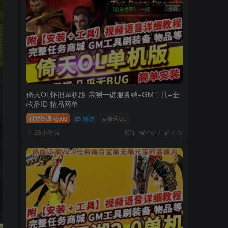
倚天OL怀旧单机版 亲测一键服务端+GM工具+全
物品ID 精品网单
付费资源
500
端游
# 倚天OL
23小时前
1
4947
678