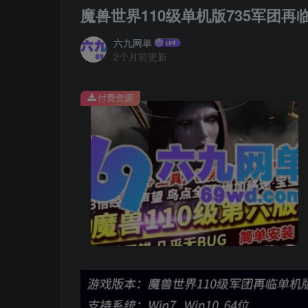
魔兽世界110级单机版735军团
六九网单
2个月前更新
付费资源