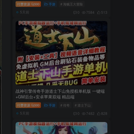
付费资源
500
手游
# 海贼王大冒险
5天前
0
7584
513
战神引擎传奇手游道士下山免授权单机版 一键端
+GM后台+安卓苹果双端 精品端
付费资源
500
手游
# 传奇
# 道士下山
5天前
0
7482
828