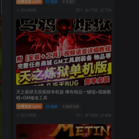
付费资源
500
端游
# 天堂2
22小时前
1
7752
724
天之炼狱无双炼狱单机版 稀有精品一键端+视频教
程+GM修改工具
付费资源
500
端游
# 炼狱无双
22小时前
1
7829
836