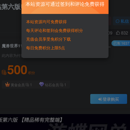
本站资源可通过签到和评论免费获得
再临第六版UWOW任务副本完美修复
关注
私信
本站资源均可免费获得
每天评论和签到会免费获得积分
2
8909
832
充值会员享受免积分下载
已售 1637
魔兽世界110级单机版735军团再临第六版UWOW任务副本完美修复
每日免费积分上限5点
此内容为付费资源，请付费后查看
500
积分
1
1
黄金会员
钻石会员
登录购买