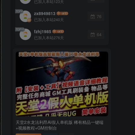
已加入本站123天
TOP9
zx8949813
76
已加入本站240天
TOP10
fzhj1985
64
已加入本站276天
天堂2水龙法利昂AI假人单机版 稀有精品一键端
+视频教程+GM控制台