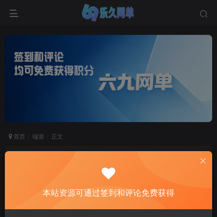
首页
端游
正文
赤壁单机版法强20兵种PC网游单机版一键镜像端
无限大招GM网单
六九网单
本站资源可通过签到和评论免费获得
关注
私信
2个月前更新
2
6167
896