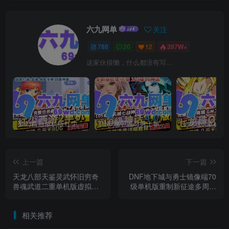
六九网单
关注
788
20
12
397W+
这家伙很懒，什么都没有写...
梦幻西游单机版红尘西游2微变独家打造龙魂抽奖令牌四象神兽
DNF地下城与勇士单机版110级神话版4.0全主线任务龙之庭院机械七战神实验室
上一篇
下一篇
天龙八部天鉴灵武怀旧穷奇
DNF地下城与勇士镜像端70
兽魂武道二重单机版虚拟机
级单机版重制新征途多周目
一键端
通关缔造者网游单机
相关推荐