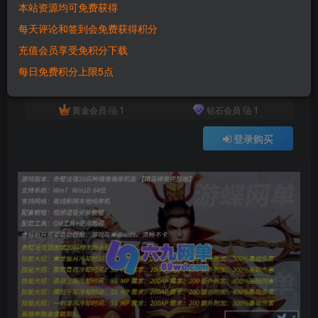
本站资源均可免费获得
付费资源
已售 2007
每天评论和签到会免费获得积分
赤壁单机版法强20兵种PC网游单机版一键镜像端无限大招GM网单
充值会员享受免积分下载
此内容为付费资源，请付费后查看
500
每日免费积分上限5点
积分
1
1
黄金会员
钻石会员
登录购买