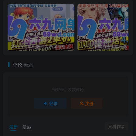
梦幻西游单机版红尘西游2微变独家打造龙魂抽奖令牌四象神兽
DNF地下城与勇士单机
评论
共2条
请登录后发表评论
登录
注册
只看作者
最新
最热