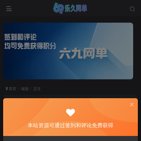
首页
端游
正文
DNF地下城与勇士单机版110级超变头等舱三大陆
全职业真伤二觉三觉女鬼魔枪
六九网单
本站资源可通过签到和评论免费获得
关注
私信
2个月前更新
1
5882
598