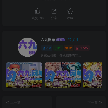
点赞
598
分享
收藏
六九网单
关注
788
20
12
397W+
这家伙很懒，什么都没有写...
梦幻西游单机版红尘西游2微变独家打造龙魂抽奖令牌四象神兽
DNF地下城与勇士单机版110级神话版4.0全主线任务龙之庭院机械七战神实验室
上一篇
下一篇