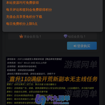
本站资源均可免费获得
付费资源
已售 200
每天评论和签到会免费获得积分
DNF地下城与勇士单机版110级超变头等舱三大陆全职业真伤二觉三觉女鬼魔枪
充值会员享受免积分下载
此内容为付费资源，请付费后查看
500
每日免费积分上限5点
积分
1
1
黄金会员
钻石会员
登录购买