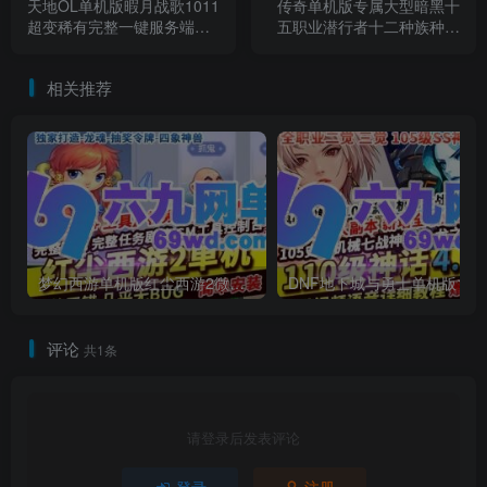
天地OL单机版暇月战歌1011
传奇单机版专属大型暗黑十
超变稀有完整一键服务端GM
五职业潜行者十二种族种族
网单
使者GEE
相关推荐
梦幻西游单机版红尘西游2微变独家打造龙魂抽奖令牌四象神兽
DNF地下城与勇士单机
评论
共1条
请登录后发表评论
登录
注册