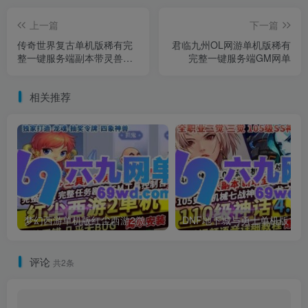
上一篇
下一篇
传奇世界复古单机版稀有完
君临九州OL网游单机版稀有
整一键服务端副本带灵兽自
完整一键服务端GM网单
动拾取
相关推荐
梦幻西游单机版红尘西游2微变独家打造龙魂抽奖令牌四象神兽
DNF地下城与勇士单机
评论
共2条