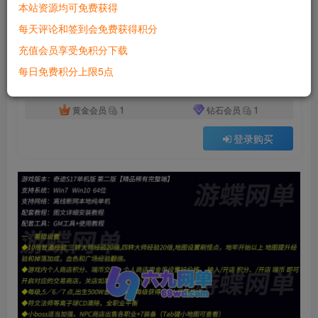
本站资源均可免费获得
付费资源
已售 4766
每天评论和签到会免费获得积分
奇迹S17单机版第二版新职业新骑乘全新辉煌套一键端GM网单
充值会员享受免积分下载
此内容为付费资源，请付费后查看
500
每日免费积分上限5点
积分
1
1
黄金会员
钻石会员
登录购买