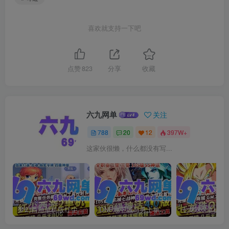
喜欢就支持一下吧
点赞
823
分享
收藏
六九网单
关注
788
20
12
397W+
这家伙很懒，什么都没有写...
梦幻西游单机版红尘西游2微变独家打造龙魂抽奖令牌四象神兽
DNF地下城与勇士单机版110级神话版4.0全主线任务龙之庭院机械七战神实验室