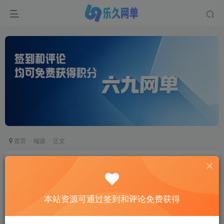
首页
端游
正文
奇迹S17单机版第二版新职业新骑乘全新辉煌套一
键端GM网单
六九网单
本站资源可通过签到和评论免费获得
关注
私信
2个月前更新
2
634
823