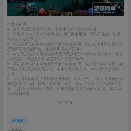
©
版权声明
请先阅读清楚以下条款，下载即代表同意条款内容：
该资源仅供个人学习参考,请勿用于商业用途，否则产生的一切后
果将由您自己承担!
本站资源仅供本地电脑研究软件内含使用，禁止任何非研究设计思
想和原理为目的用途，如需商用请支持正版！
本站仅提供相关网络软件应用代码技术开发学习与技术教材，禁止
未经版权方授权允许私自运营软件或应用行为。
本站资源仅供本地电脑研究软件内含使用，仅供研究学习之用，如
下载改变其用途与使用方式，与本站无任何关系，本站已经进行告知
义务！
本站所有内容均由互联网收集整理、网友上传，并且以计算机技术
研究交流为目的，仅供大家参考、学习，请勿任何商业目的与商业用
途，我们只做安全认证测试，如果资源侵犯了你的版权利益，请联系
站长进行删除。
THE END
端游
# 奇迹