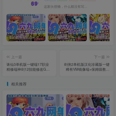
这家伙很懒，什么都没有写...
梦幻西游单机版红尘西游2微变独家打造龙魂抽奖令牌四象神兽
DNF地下城与勇士单机版110级神话版4.0全主线任务龙之庭院机械七战神实验室
上一篇
下一篇
诛仙3单机版一键端17职业
剑侠2单机版汉化珍藏版一键
精修端神剑12技能修改GM
稀有VM镜像端+保姆级教程
工具
+GM命令
相关推荐