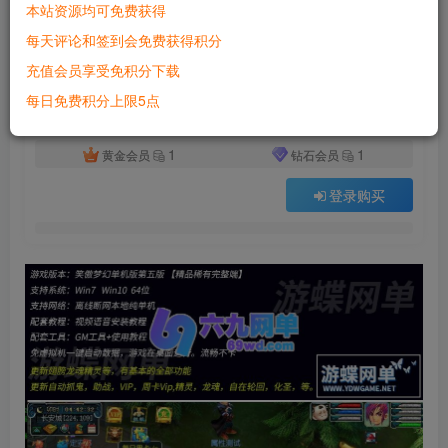
本站资源均可免费获得
付费资源
已售 925
每天评论和签到会免费获得积分
笑傲梦幻西游单机版第五版翅膀龙魂精灵助战化圣GM后台
充值会员享受免积分下载
此内容为付费资源，请付费后查看
500
每日免费积分上限5点
积分
1
1
黄金会员
钻石会员
登录购买