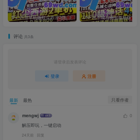
梦幻西游单机版红尘西游2微变独家打造龙魂抽奖令牌四象神兽
DNF地下城与勇士单机
评论
共3条
请登录后发表评论
登录
注册
只看作者
最新
最热
mengwj
0
解压即玩，一键启动
24天前
回复