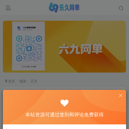
首页
端游
正文
笑傲梦幻西游单机版第五版翅膀龙魂精灵助战化圣
GM后台
六九网单
本站资源可通过签到和评论免费获得
关注
私信
2个月前更新
3
1591
952