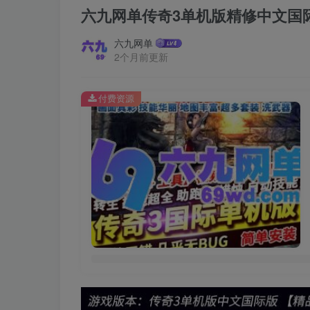
六九网单传奇3单机版精修中文国
六九网单
2个月前更新
付费资源