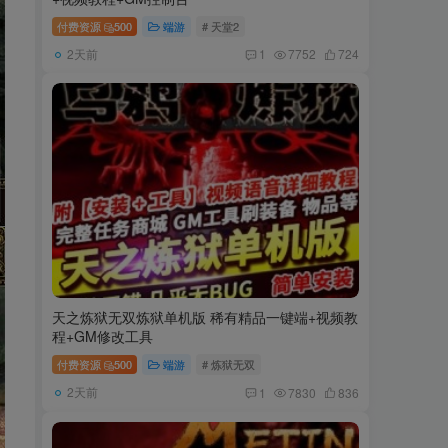
付费资源
500
端游
# 天堂2
2天前
1
7752
724
天之炼狱无双炼狱单机版 稀有精品一键端+视频教
程+GM修改工具
付费资源
500
端游
# 炼狱无双
2天前
1
7830
836