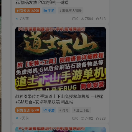
石/物品发放 PC虚拟机一键端
付费资源
500
手游
# 海贼王大冒险
7天前
0
7584
513
战神引擎传奇手游道士下山免授权单机版 一键端
+GM后台+安卓苹果双端 精品端
付费资源
500
手游
# 传奇
# 道士下山
7天前
0
7482
828