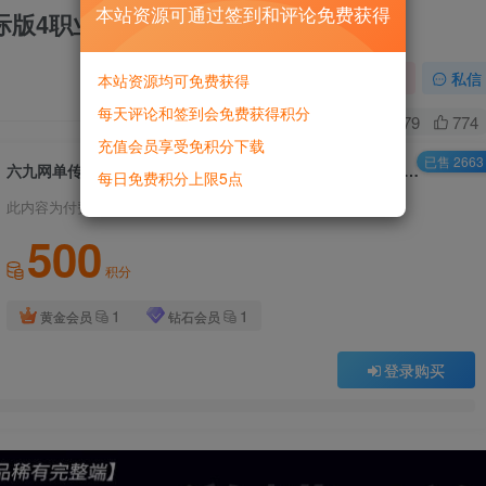
本站资源可通过签到和评论免费获得
际版4职业稀有一键服务端GM网单
关注
私信
本站资源均可免费获得
每天评论和签到会免费获得积分
8
7279
774
充值会员享受免积分下载
已售 2663
六九网单传奇3单机版精修中文国际版4职业稀有一键服务端GM网单
每日免费积分上限5点
此内容为付费资源，请付费后查看
500
积分
1
1
黄金会员
钻石会员
登录购买