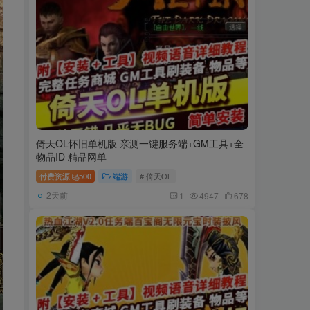
倚天OL怀旧单机版 亲测一键服务端+GM工具+全
物品ID 精品网单
付费资源
500
端游
# 倚天OL
2天前
1
4947
678