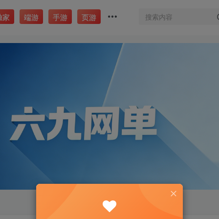
独家
端游
手游
页游