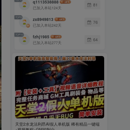
q1113538888
81
已加入本站124天
TOP9
zx8949813
76
已加入本站242天
TOP10
fzhj1985
64
已加入本站277天
天堂2水龙法利昂AI假人单机版 稀有精品一键端
+视频教程+GM控制台