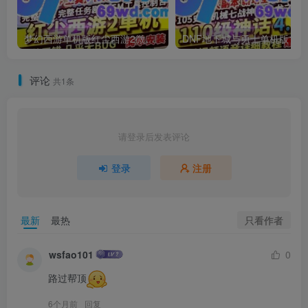
梦幻西游单机版红尘西游2微变独家打造龙魂抽奖令牌四象神兽
DNF地下城与勇士单机
评论
共1条
请登录后发表评论
登录
注册
只看作者
最新
最热
wsfao101
0
路过帮顶
6个月前
回复