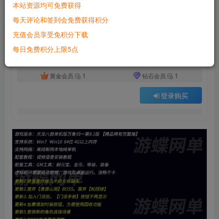
本站资源均可免费获得
付费资源
已售 5647
每天评论和签到会免费获得积分
六九网单2021天龙八部单机年度版万象归一8.1无字谱单机版一键端
充值会员享受免积分下载
此内容为付费资源，请付费后查看
500
每日免费积分上限5点
积分
1
1
黄金会员
钻石会员
登录购买