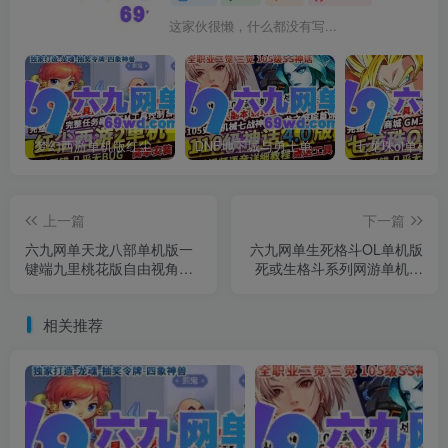
这家伙很懒，什么都没有写...
梦幻西游单机版红尘西游2微变独家打造龙魂抽奖令牌四象神兽
DNF地下城与勇士单机版110级神话版4.0全主线任务龙之庭院机械七战神实验室
上一篇
下一篇
六九网单天龙八部单机版一
六九网单生死格斗OL单机版
键端九里桃花版自由视角神
死或生格斗系列网游单机版
器幻世BOSS掉落
模拟器典藏怀旧版
相关推荐