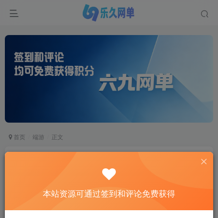
首页
端游
正文
六九网单2021天龙八部单机年度版万象归一8.1无
字谱单机版一键端
六九网单
本站资源可通过签到和评论免费获得
关注
私信
2个月前更新
1
3198
716