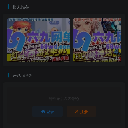
相关推荐
梦幻西游单机版红尘西游2微变独家打造龙魂抽奖令牌四象神兽
DNF地下城与勇士单机
评论
抢沙发
请登录后发表评论
登录
注册