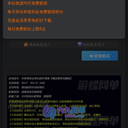
本站资源均可免费获得
付费资源
已售 7882
每天评论和签到会免费获得积分
六九网单听雪楼单职业传奇单机版带假人GOM埃及土城醉听幽谷为君增暮寒
充值会员享受免积分下载
此内容为付费资源，请付费后查看
500
每日免费积分上限5点
积分
1
1
黄金会员
钻石会员
登录购买