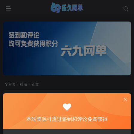
首页
端游
正文
六九网单听雪楼单职业传奇单机版带假人GOM埃
及土城醉听幽谷为君增暮寒
六九网单
本站资源可通过签到和评论免费获得
关注
私信
2个月前更新
0
1058
557