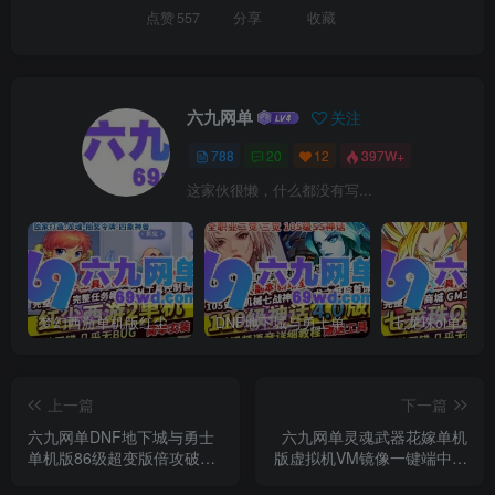
点赞
557
分享
收藏
六九网单
关注
788
20
12
397W+
这家伙很懒，什么都没有写...
梦幻西游单机版红尘西游2微变独家打造龙魂抽奖令牌四象神兽
DNF地下城与勇士单机版110级神话版4.0全主线任务龙之庭院机械七战神实验室
上一篇
下一篇
六九网单DNF地下城与勇士
六九网单灵魂武器花嫁单机
单机版86级超变版倍攻破复
版虚拟机VM镜像一键端中文
活希洛克攻坚战稀有GM网单
简体动漫格斗网单