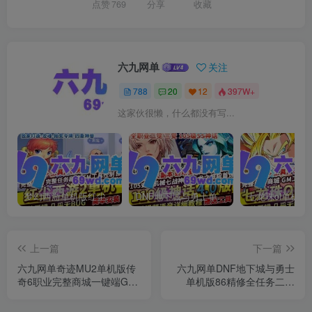
点赞
769
分享
收藏
六九网单
关注
788
20
12
397W+
这家伙很懒，什么都没有写...
梦幻西游单机版红尘西游2微变独家打造龙魂抽奖令牌四象神兽
DNF地下城与勇士单机版110级神话版4.0全主线任务龙之庭院机械七战神实验室
上一篇
下一篇
六九网单奇迹MU2单机版传
六九网单DNF地下城与勇士
奇6职业完整商城一键端GM
单机版86精修全任务二觉
工具刷WP币白币物品装备
85SS镇魂曲女圣骑GM网单