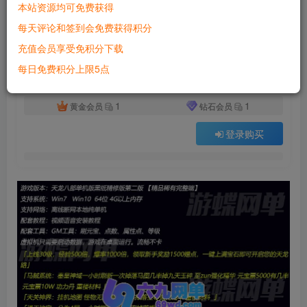
本站资源均可免费获得
付费资源
已售 3246
每天评论和签到会免费获得积分
六九网单天龙八部单机版黑纸精修第二版天龙八部一键稀有完整端GM网单
充值会员享受免积分下载
此内容为付费资源，请付费后查看
500
每日免费积分上限5点
积分
1
1
黄金会员
钻石会员
登录购买