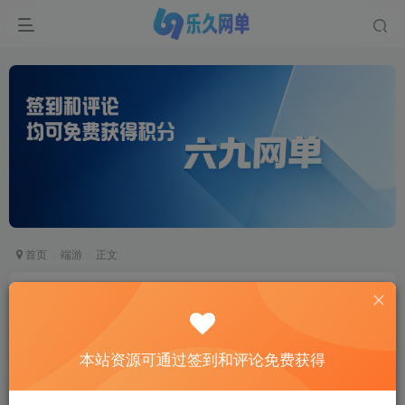
首页
端游
正文
六九网单天龙八部单机版黑纸精修第二版天龙八部
一键稀有完整端GM网单
六九网单
本站资源可通过签到和评论免费获得
关注
私信
2个月前更新
1
1062
769