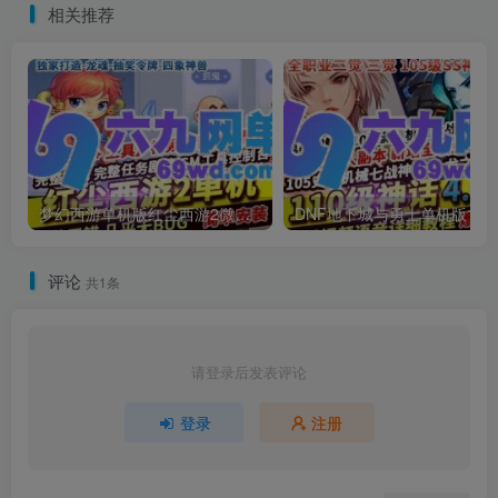
相关推荐
梦幻西游单机版红尘西游2微变独家打造龙魂抽奖令牌四象神兽
DNF地下城与勇士单机
评论
共1条
请登录后发表评论
登录
注册